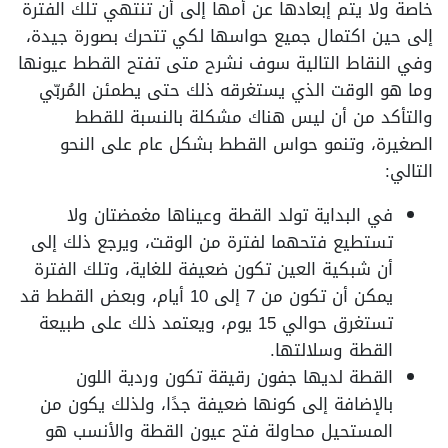
خاصة ولا يتم إبعادها عن أمها إلى أن تنتهي تلك الفترة
إلى حين اكتمال جميع حواسها لكي تتحرك بصورة جيدة،
وفي النقاط التالية سوف نشرح متى تفتح القطط عيونها
وما هو الوقت الذي يستغرقه ذلك حتى يطمئن المُربّي
والتأكد من أن ليس هناك مشكلة بالنسبة للقطط
الصغيرة، وتنمو حواس القطط بشكل عام على النحو
التالي:
في البداية تولد القطة وعيناها مغمضتان ولا
تستطيع فتحهما لفترة من الوقت، ويرجع ذلك إلى
أن شبكية العين تكون ضعيفة للغاية، وتلك الفترة
يمكن أن تكون من 7 إلى 10 أيام، وبعض القطط قد
تستغرق حوالي 15 يوم، ويعتمد ذلك على طبيعة
القطة وسلالتها.
القطة لديها جفون رقيقة تكون وردية اللون
بالإضافة إلى كونها ضعيفة جدًا، ولذلك يكون من
المستحيل محاولة فتح عيون القطة والأنسب هو