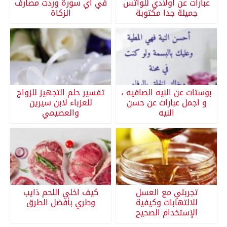
عبارات عن اولادي للواتس
في أي سورة وردت مصارف
جميلة جدا مكتوبة
الزكاة
بوستات عن النيه الصافيه ،
تفسير حلم التجهيز للزواج
و اجمل عبارات عن حسن
للعزباء لابن سيرين
النيه
والعصيمي
تجربتي مع العسل
كيف اخلي اللحم ذايب
للالتهابات وكيفية
وطري بأفضل الطرق
الإستخدام الصحيح