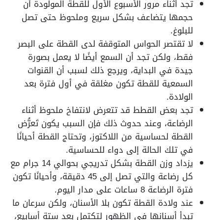
تجد أثناء مرور الأسبوع الأول للقطة المولودة أن
حجمها يتضاعف بشكل سريع وملحوظ حتى تصل
للبلوغ.
لا تقتصر الحواس المتوقفة لدى القطة على البصر
فقط، ولكن تجد أن السمع أيضًا لا يعمل بصورة
جيدة في البداية، ويرجع ذلك لسبب أن القنوات
السمعية للقطة تكون مغلقة في أول فترة بعد
الولادة.
تجد بعض القطط قد تتعرض لانتفاخ ملحوظ أثناء
الرضاعة، وعند حدوث ذلك فإن السبب يكون تَعرُّض
القطة لحساسية من اللاكتوز، وتحتاج القطة أحيانًا
في تلك الحالة إلى دواء للحساسية.
يزداد وزن القطة بشكل تدريجي بحوالي 14 جرام مع
كل رضاعة والتي تصل إلى 45 دقيقة، وأحيانًا تكون
فترة الرضاعة 8 ساعات على مدار اليوم.
عند ولادة القطة تكون بلا الأسنان، ولكن سرعان ما
تبدأ أسنانها في الظهور لتكتمل بعد ستة أسابيع،