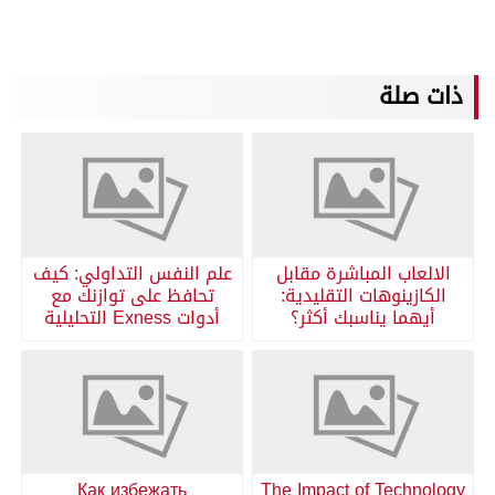
ذات صلة
الالعاب المباشرة مقابل
علم النفس التداولي: كيف
الكازينوهات التقليدية:
تحافظ على توازنك مع
أيهما يناسبك أكثر؟
أدوات Exness التحليلية
Как избежать
The Impact of Technology