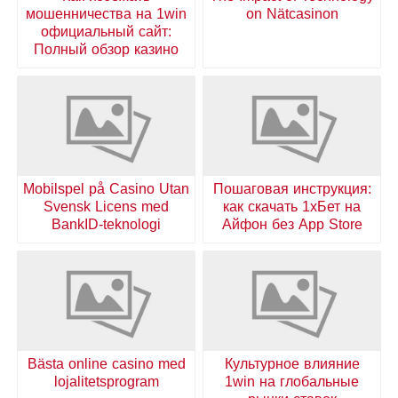
мошенничества на 1win
on Nätcasinon
официальный сайт:
Полный обзор казино
Mobilspel på Casino Utan
Пошаговая инструкция:
Svensk Licens med
как скачать 1хБет на
BankID-teknologi
Айфон без App Store
Bästa online casino med
Культурное влияние
lojalitetsprogram
1win на глобальные