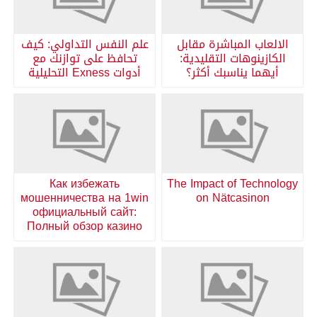
الالعاب المباشرة مقابل
علم النفس التداولي: كيف
الكازينوهات التقليدية:
تحافظ على توازنك مع
أيهما يناسبك أكثر؟
أدوات Exness التحليلية
Как избежать
The Impact of Technology
мошенничества на 1win
on Nätcasinon
официальный сайт:
Полный обзор казино