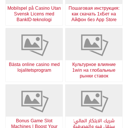
Mobilspel på Casino Utan
Пошаговая инструкция:
Svensk Licens med
как скачать 1хБет на
BankID-teknologi
Айфон без App Store
Bästa online casino med
Культурное влияние
lojalitetsprogram
1win на глобальные
рынки ставок
شريك الابتكار المالي:
Bonus Game Slot
سنقل فيو والمصرفية
Machines | Boost Your