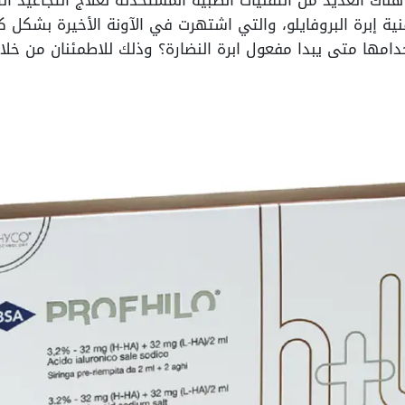
 هناك العديد من التقنيات الطبية المستحدثة لعلاج التجاعيد ا
 إبرة البروفايلو، والتي اشتهرت في الآونة الأخيرة بشكل كب
امها متى يبدا مفعول ابرة النضارة؟ وذلك للاطمئنان من خلال 