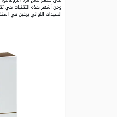
متى تظهر نتائج ابرة البروفايلو؟
ومن أشهر هذه التقنيات هي تقنية
السيدات اللواتي يرغبن في استخد