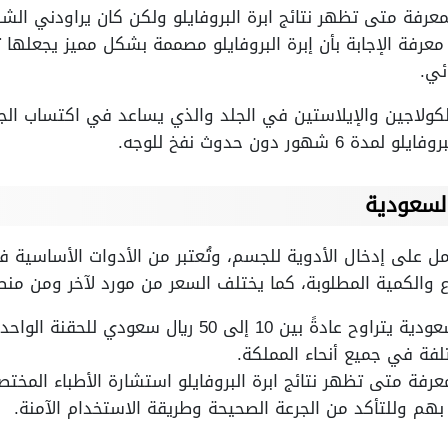
فة متى تظهر نتائج ابرة البروفايلو ولكن كان يراودني الشك
رفة الإجابة بأن إبرة البروفايلو مصممة بشكل مميز يجعلها تم
ئي.
 الكولاجين والإيلاستين في الجلد والذي يساعد في اكتساب الج
ور دون حدوث نفخ للوجه.
السعودية
عمل على إدخال الأدوية للجسم، وتُعتبر من الأدوات الأساسية
وع والكمية المطلوبة، كما يختلف السعر من مورد لآخر ومن من
سعر إبرة البروفايلو في السعودية يتراوح عادةً بين 10 
تلفة في جميع أنحاء المملكة.
ة متى تظهر نتائج ابرة البروفايلو استشارة الأطباء المختصين
 بهم وللتأكد من الجرعة الصحيحة وطريقة الاستخدام الآمنة.