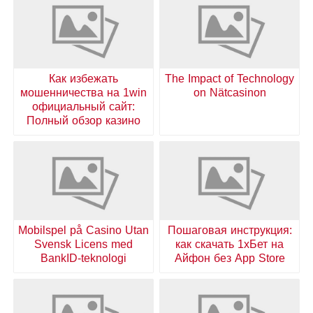
Как избежать
The Impact of Technology
мошенничества на 1win
on Nätcasinon
официальный сайт:
Полный обзор казино
Mobilspel på Casino Utan
Пошаговая инструкция:
Svensk Licens med
как скачать 1хБет на
BankID-teknologi
Айфон без App Store