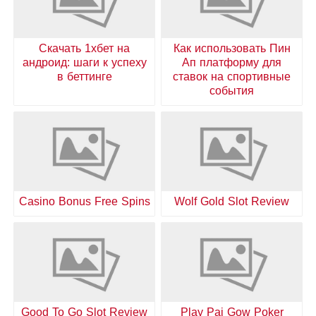
Скачать 1хбет на
Как использовать Пин
андроид: шаги к успеху
Ап платформу для
в беттинге
ставок на спортивные
события
Casino Bonus Free Spins
Wolf Gold Slot Review
Good To Go Slot Review
Play Pai Gow Poker