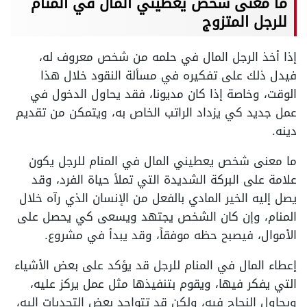
ما معنى شخص يعطيني المال في المنام
للرجل المتزوج
إذا أخذ الرجل المال في حلمه من شخص معروف له،
فيدل ذلك على تفكيره في مسألة النقود خلال هذا
الوقت، وخاصة إذا كان مديونا، فقد يحاول الدخول في
عمل جديد كي يزداد الراتب الخاص به، ويتمكن من تقديم
دينه.
ما معنى شخص يعطيني المال في المنام للرجل يكون
علامة على البركة الشديدة التي تملأ حياة الفرد، وقد
يصل إليه الخير المادي بالفعل من الإنسان الذي رآه خلال
المنام، وإن كان الشخص يجتهد ويسعى كي يحصل على
الأموال، فيصبح حظه موفقاً، وقد يبدأ في مشروع.
إعطاء المال في المنام للرجل قد يؤكد على بعض الأشياء
التي يفكر فيها، ويقوم بتنفيذها مثل عمل يركز عليه،
ويحاول النجاح فيه، ولكن قد تتواجد بعض التحديات إليه،