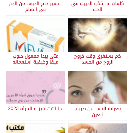
كلمات عن كذب الحبيب في
تفسير حلم الخوف من الجن
الحب
في المنام
كم يستغرق وقت خروج
متى يبدا مفعول حبوب
الروح من الجسد
ميفا وكيفية استعماله
معرفة الحمل عن طريق
عبارات تحفيزية للمرأة 2023
العين