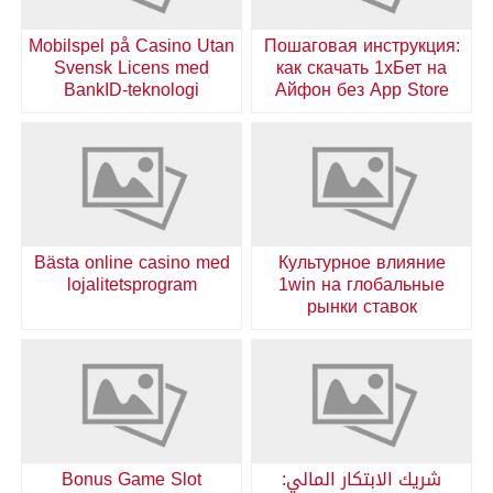
Mobilspel på Casino Utan
Пошаговая инструкция:
Svensk Licens med
как скачать 1хБет на
BankID-teknologi
Айфон без App Store
Bästa online casino med
Культурное влияние
lojalitetsprogram
1win на глобальные
рынки ставок
شريك الابتكار المالي:
Bonus Game Slot