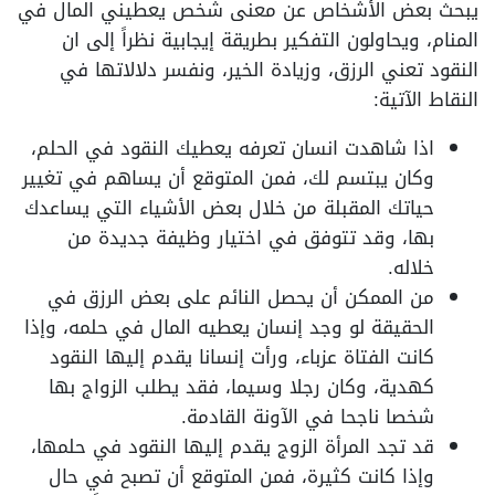
يبحث بعض الأشخاص عن معنى شخص يعطيني المال في
المنام، ويحاولون التفكير بطريقة إيجابية نظراً إلى ان
النقود تعني الرزق، وزيادة الخير، ونفسر دلالاتها في
النقاط الآتية:
اذا شاهدت انسان تعرفه يعطيك النقود في الحلم،
وكان يبتسم لك، فمن المتوقع أن يساهم في تغيير
حياتك المقبلة من خلال بعض الأشياء التي يساعدك
بها، وقد تتوفق في اختيار وظيفة جديدة من
خلاله.
من الممكن أن يحصل النائم على بعض الرزق في
الحقيقة لو وجد إنسان يعطيه المال في حلمه، وإذا
كانت الفتاة عزباء، ورأت إنسانا يقدم إليها النقود
كهدية، وكان رجلا وسيما، فقد يطلب الزواج بها
شخصا ناجحا في الآونة القادمة.
قد تجد المرأة الزوج يقدم إليها النقود في حلمها،
وإذا كانت كثيرة، فمن المتوقع أن تصبح في حال