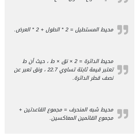
محيط المستطيل = 2 * الطول + 2 * العرض.
محيط الدائرة = 2 × نق × ط ، حيث أن ط
تعتبر قيمة ثابتة تساوي 22.7 ، ونق تعبر عن
نصف قطر الدائرة.
محيط شبه المنحرف = مجموع القاعدتين +
مجموع القائمين المعاكسين.