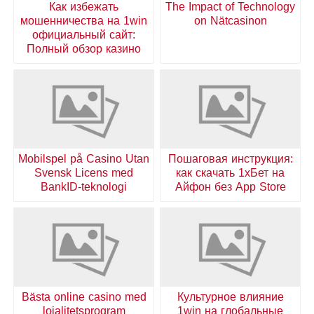
Как избежать
The Impact of Technology
мошенничества на 1win
on Nätcasinon
официальный сайт:
Полный обзор казино
Mobilspel på Casino Utan
Пошаговая инструкция:
Svensk Licens med
как скачать 1хБет на
BankID-teknologi
Айфон без App Store
Bästa online casino med
Культурное влияние
lojalitetsprogram
1win на глобальные