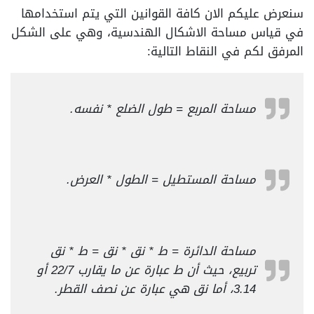
سنعرض عليكم الان كافة القوانين التي يتم استخدامها
في قياس مساحة الاشكال الهندسية، وهي على الشكل
المرفق لكم في النقاط التالية:
مساحة المربع = طول الضلع * نفسه.
مساحة المستطيل = الطول * العرض.
مساحة الدائرة = ط * نق * نق = ط * نق
تربيع، حيث أن ط عبارة عن ما يقارب 22/7 أو
3.14، أما نق هي عبارة عن نصف القطر.