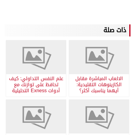
ذات صلة
الالعاب المباشرة مقابل
علم النفس التداولي: كيف
الكازينوهات التقليدية:
تحافظ على توازنك مع
أيهما يناسبك أكثر؟
أدوات Exness التحليلية