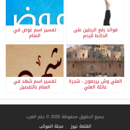
فوائد رفع الرجلين على
تفسير اسم عوض في
الحائط للرحم
المنام
العلي وش يرجعون ، شجرة
تفسير اسم شهد في
عائلة العلي
المنام بالتفصيل
جميع الحقوق محفوظة 2026 © حلم العرب
القلعة نيوز
مجلة الموكب