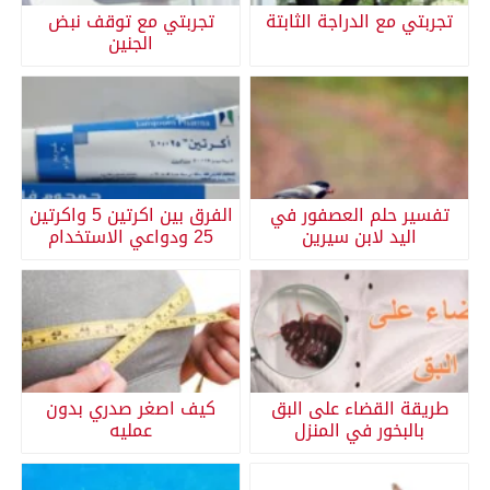
تجربتي مع الدراجة الثابتة
تجربتي مع توقف نبض
الجنين
تفسير حلم العصفور في
الفرق بين اكرتين 5 واكرتين
اليد لابن سيرين
25 ودواعي الاستخدام
طريقة القضاء على البق
كيف اصغر صدري بدون
بالبخور في المنزل
عمليه