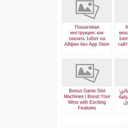
Пошаговая
К
инструкция: как
мош
скачать 1хБет на
1wi
Айфон без App Store
сайт
الي:
Bonus Game Slot
رفية
Machines | Boost Your
ول
Wins with Exciting
Features