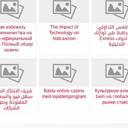
لنفس التداولي:
The Impact of
ак избежать
افظ على توازنك
Technology on
енничества на
مع أدوات Exness
Nätcasinon
n официальный
التحليلية
: Полный обзор
казино
Культурное вл
Bästa online casino
شريك الابتكار الم
1win на глоба
med lojalitetsprogram
سنقل فيو والمص
рынки став
المفتوحة وحل
الشركات