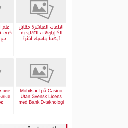
الالعاب المباشرة مقابل
علم ا
الكازينوهات التقليدية:
كيف تح
أيهما يناسبك أكثر؟
ияние
Mobilspel på Casino
льные
Utan Svensk Licens
ок
med BankID-teknologi