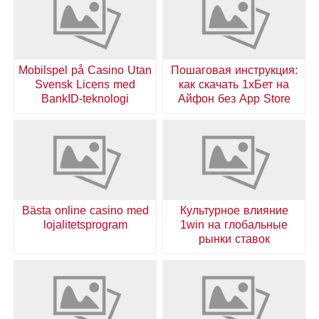
Mobilspel på Casino Utan
Пошаговая инструкция:
Svensk Licens med
как скачать 1хБет на
BankID-teknologi
Айфон без App Store
Bästa online casino med
Культурное влияние
lojalitetsprogram
1win на глобальные
рынки ставок