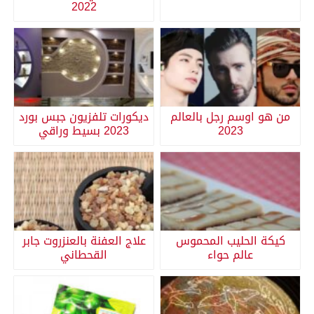
2022
من هو اوسم رجل بالعالم
ديكورات تلفزيون جبس بورد
2023
2023 بسيط وراقي
كيكة الحليب المحموس
علاج العفنة بالعنزروت جابر
عالم حواء
القحطاني