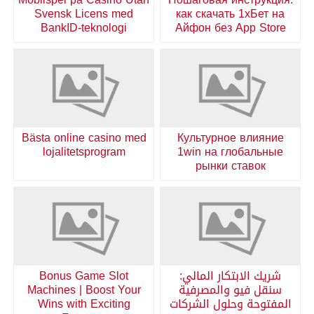
Svensk Licens med
как скачать 1хБет на
BankID-teknologi
Айфон без App Store
Bästa online casino med
Культурное влияние
lojalitetsprogram
1win на глобальные
рынки ставок
شريك الابتكار المالي:
Bonus Game Slot
سنقل فيو والمصرفية
Machines | Boost Your
المفتوحة وحلول الشركات
Wins with Exciting