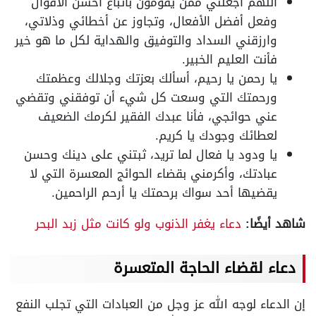
اللهم اجعلني ممن يقومون باتباع أحسن الأقوال
وفعل أفضل الأفعال، وتجاوز عن أخطائي وذلاتي،
وارزقني السداد والتوفيق والهداية لكل ما هو خير
فأنت العليم الخبير.
يا رحمن يا رحيم، أسألك بعزتك وجلالك وعظمتك
ورحمتك التي وسعت كل شيء أن توفقني وتقضي
عني حوائجي، فأنا عبدك الفقير لكرمك الضعيف
لعطائك وجودك يا كريم.
يا ودود يا فعال لما تريد، ثبتني على دينك وحسن
عبادتك، وأكرمني بقضاء الحوائج المعسرة التي لا
يقضيها أحد سواك برحمتك يا أرحم الراحمين.
شاهد أيضًا:
دعاء يغفر الذنوب ولو كانت مثل زبد البحر
دعاء لقضاء الحاجة المتعسرة
إن الدعاء لوجه الله عز وجل من العبادات التي تجلب النفع