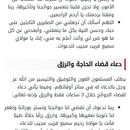
الأمور، ولا تحزن قلبنا بتعسير حوائجنا وتأخيرها، ربنا
وفقنا برحمتك يا أرحم الراحمين.
اللهم أسألك أن تجعلني من الصابرين الثابتين على
حبك وحسن النية بكل ما ينفعني، وأبعدني عن كل
ما هو ضرر لي وأنت أعلم به مني، إنك يا مولاي
سميع قريب مجيب للدعوات.
دعاء قضاء الحاجة والرزق
يطلب المسلمون العون والتوفيق والتيسير من الله عز
وجل بالدعاء له في سائر أوقاتهم، وفيما يأتي دعاء
لقضاء الحوائج خلال 3 ساعات فقط
والرزق بإذنه تعالى:
ربنا ندعوك أن تقضي لنا حوائجنا وتستر عوراتنا وتغفر
لنا ذنوبنا صغيرها وكبيرها، وارزق رزقًا حلالًا طيبًا
فأنت يا مولانا رحيم سميع قريب مجيب للدعاء.