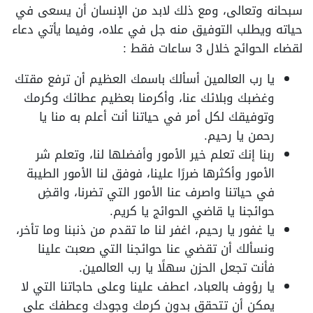
سبحانه وتعالى، ومع ذلك لابد من الإنسان أن يسعى في
حياته ويطلب التوفيق منه جل في علاه، وفيما يأتي دعاء
لقضاء الحوائج خلال 3 ساعات فقط
:
يا رب العالمين أسألك باسمك العظيم أن ترفع مقتك
وغضبك وبلائك عنا، وأكرمنا بعظيم عطائك وكرمك
وتوفيقك لكل أمر في حياتنا أنت أعلم به منا يا
رحمن يا رحيم.
ربنا إنك تعلم خير الأمور وأفضلها لنا، وتعلم شر
الأمور وأكثرها ضررًا علينا، فوفق لنا الأمور الطيبة
في حياتنا واصرف عنا الأمور التي تضرنا، واقضِ
حوائجنا يا قاضي الحوائج يا كريم.
يا غفور يا رحيم، اغفر لنا ما تقدم من ذنبنا وما تأخر،
ونسألك أن تقضي عنا حوائجنا التي صعبت علينا
فأنت تجعل الحزن سهلًا يا رب العالمين.
يا رؤوف بالعباد، اعطف علينا وعلى حاجاتنا التي لا
يمكن أن تتحقق بدون كرمك وجودك وعطفك على