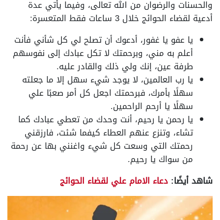
والحسنات والرضوان من الله تعالى، وفيما يأتي عدة
أدعية
لقضاء الحوائج خلال 3 ساعات فقط
المتعسرة:
يا عفو يا غفور، أدعوك أن تصلح لي كل شأني فأنت
أعلم به مني، وبرحمتك لا تكل عبادك إلى نفوسهم
طرفة عين، إنك ولي ذلك والقادر عليه.
يا رب العالمين، لا يوجد شيء سهل إلا ما جعلته
سهلًا بأمرك، فبرحمتك اجعل كل أمر صعبًا علي
سهلًا يا أرحم الراحمين.
يا رحمن يا رحيم، أنت وحدك من تعطي عبادك كما
تشاء، وتنزع عنهم العطاء كيفما شئت، فارزقني
رحمتك التي وسعت كل شيء واغنني بها عن رحمة
من سواك يا رحيم.
شاهد أيضًا:
دعاء الامام علي لقضاء الحوائج