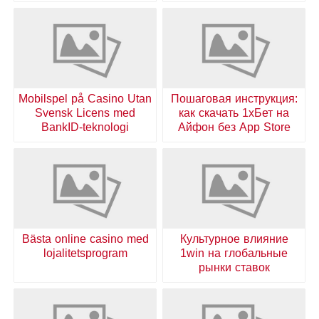
Mobilspel på Casino Utan
Пошаговая инструкция:
Svensk Licens med
как скачать 1хБет на
BankID-teknologi
Айфон без App Store
Bästa online casino med
Культурное влияние
lojalitetsprogram
1win на глобальные
рынки ставок