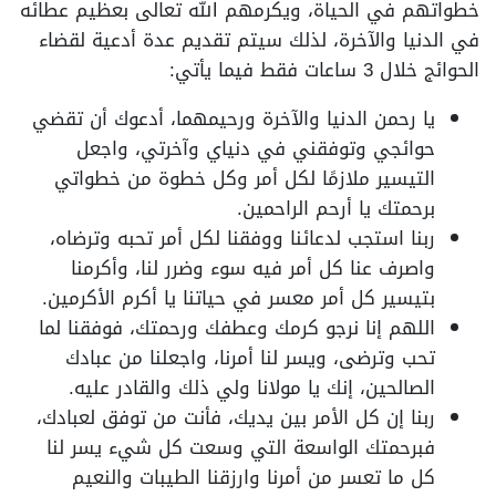
خطواتهم في الحياة، ويكرمهم الله تعالى بعظيم عطائه
في الدنيا والآخرة، لذلك سيتم تقديم عدة أدعية
لقضاء
الحوائج خلال 3 ساعات فقط
فيما يأتي:
يا رحمن الدنيا والآخرة ورحيمهما، أدعوك أن تقضي
حوائجي وتوفقني في دنياي وآخرتي، واجعل
التيسير ملازمًا لكل أمر وكل خطوة من خطواتي
برحمتك يا أرحم الراحمين.
ربنا استجب لدعائنا ووفقنا لكل أمر تحبه وترضاه،
واصرف عنا كل أمر فيه سوء وضرر لنا، وأكرمنا
بتيسير كل أمر معسر في حياتنا يا أكرم الأكرمين.
اللهم إنا نرجو كرمك وعطفك ورحمتك، فوفقنا لما
تحب وترضى، ويسر لنا أمرنا، واجعلنا من عبادك
الصالحين، إنك يا مولانا ولي ذلك والقادر عليه.
ربنا إن كل الأمر بين يديك، فأنت من توفق لعبادك،
فبرحمتك الواسعة التي وسعت كل شيء يسر لنا
كل ما تعسر من أمرنا وارزقنا الطيبات والنعيم