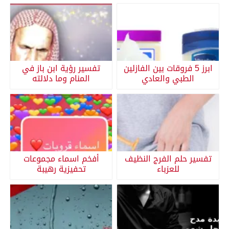
ابرز 5 فروقات بين الفازلين
تفسير رؤية ابن باز في
الطبي والعادي
المنام وما دلالته
تفسير حلم الفرج النظيف
أفخم اسماء مجموعات
للعزباء
تحفيزية رهيبة