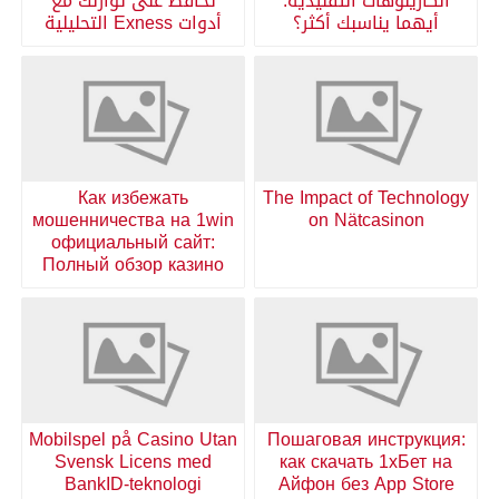
الكازينوهات التقليدية:
تحافظ على توازنك مع
أيهما يناسبك أكثر؟
أدوات Exness التحليلية
Как избежать
The Impact of Technology
мошенничества на 1win
on Nätcasinon
официальный сайт:
Полный обзор казино
Mobilspel på Casino Utan
Пошаговая инструкция:
Svensk Licens med
как скачать 1хБет на
BankID-teknologi
Айфон без App Store