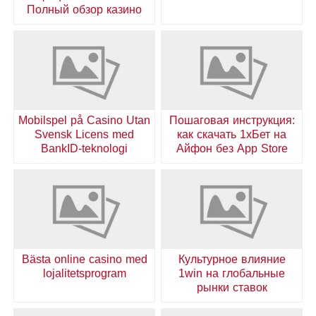
Полный обзор казино
Mobilspel på Casino Utan
Пошаговая инструкция:
Svensk Licens med
как скачать 1хБет на
BankID-teknologi
Айфон без App Store
Bästa online casino med
Культурное влияние
lojalitetsprogram
1win на глобальные
рынки ставок