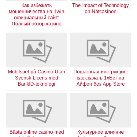
Как избежать
The Impact of Technology
мошенничества на 1win
on Nätcasinon
официальный сайт:
Полный обзор казино
Mobilspel på Casino Utan
Пошаговая инструкция:
Svensk Licens med
как скачать 1хБет на
BankID-teknologi
Айфон без App Store
Bästa online casino med
Культурное влияние