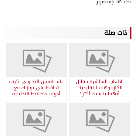
بجانبها بإستمرار.
ذات صلة
الالعاب المباشرة مقابل
علم النفس التداولي: كيف
الكازينوهات التقليدية:
تحافظ على توازنك مع
أيهما يناسبك أكثر؟
أدوات Exness التحليلية