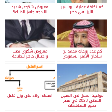
كم تكلفة عملية البواسير
معروض شكوى شديد
بالليزر في مصر
اللهجه جاهز للطباعة
كم عدد زوجات محمد بن
معروض شكوى نصب
سلمان الأمير السعودي
واحتيال جاهز للطباعة
مواعيد العمل فى السجل
اسماء اولاد على وزن فاعل
المدني 2023 في مصر
جميع المحافظات