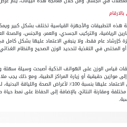
والعضلات في الجسم. ومن خلال معالجة هذه البيانات، يتم عرض
ة هذه التطبيقات والأجهزة القياسية تختلف بشكل كبير ويمكن
مارين الرياضية، والتركيب الجسدي، والعمر، والجنس، والصحة الع
ة كإرشاد عام فقط، ولا ينبغي الاعتماد عليها بشكل كامل في
أو المختص في التغذية لتحديد الوزن الصحيح والنظام الغذائي و
يقات قياس الوزن على الهواتف الذكية أصبحت وسيلة سهلة و
ى موازين حقيقية أو زيارة المراكز الطبية، ومع ذلك يجب مل
تختلف من تطبيق لآخر، ولا يمكن الاعتماد عليها بنسبة 100٪ لأغراض
ختلفة ومقارنة النتائج، بالإضافة إلى الحفاظ على نمط حياة
بة.