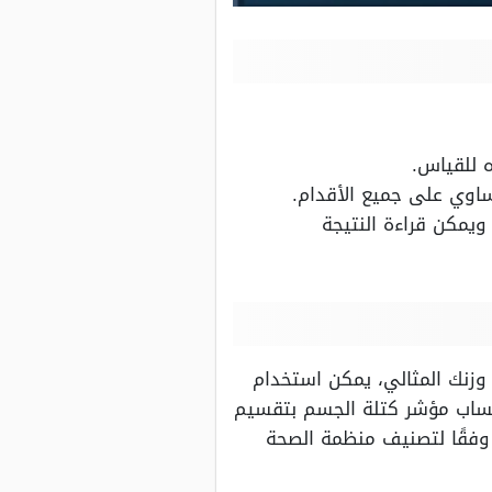
 للقياس.
ساوي على جميع الأقدام.
ويمكن قراءة النتيجة
زنك المثالي، يمكن استخدام
ا أو لا، ويتم حساب مؤشر كتلة الجسم بتقسيم
لشخص (بالكيلوجرام) على مربع الطول (بالمتر)، أي BMI = الوزن (كجم) / (الطول (متر))^2، وفقًا لتصنيف منظمة الصحة