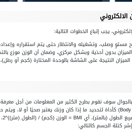
الالكتروني
لكتروني، يجب إتباع الخطوات التالية:
مستوٍ وصلب، وتشغيله والانتظار حتى يتم استقراره وإعداده
لميزان بدون أحذية وبشكل مركزي، وضمان أن الوزن موزع بالت
لميزان النتيجة على الشاشة بالوحدة المختارة (كجم أو رطل)، 
لجوال
سوف نقوم بطرح الكثير من المعلومات من أجل معرفة و
مؤشر كتلة الجسم (Body Mass Index) كأداة لتحديد ما إذا كان وزنك يعتبر صحيً
وزن ا
ؤشر كتلة الجسم كالتالي: