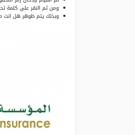
ومن ثم النقر على كلمة تح
وبذلك يتم ظوهر هل انت م