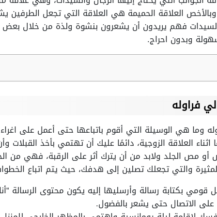
كافة الجوانب التي يحتاج إليها الرجال والسيدات، وهي علاقة
 وبالأخص العلاقة الحميمة هي العلاقة التي تجعل الطرفين يش
ل السيدات فهم يريدون أن يشعرون بنشوة ولذة من خلال بعض
ولة وبدون احراج.
ي فراوله
وما هي الوسيلة التي أقوم باتباعها حتى أعمل على اغراء ز
اثناء العلاقة الزوجية، دائمًا عليك أن تهتمي بأخذ القبلات و
أو مص الجلد ولابد من أن يترك أثر على الرقبة، فهي من الخ
المثيرة والتي تجعلك تصلين إلى هدفك، حيث يتم اتباع الخطوات 
قومي بكتابة رسالة وأرسليها إليه يكون محتوى الرسالة “أنا
 على الاتصال حتى يشعر بالفضول.
سك لإقامة ليلة رومانسية واهتمي بالمظهر الخارجي للمنزل 