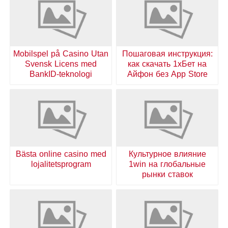
Mobilspel på Casino Utan
Пошаговая инструкция:
Svensk Licens med
как скачать 1хБет на
BankID-teknologi
Айфон без App Store
Bästa online casino med
Культурное влияние
lojalitetsprogram
1win на глобальные
рынки ставок