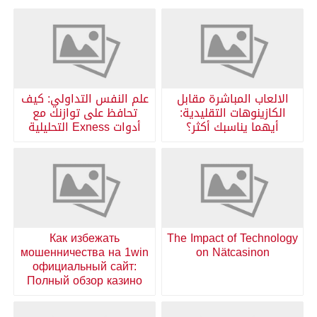
الالعاب المباشرة مقابل
علم النفس التداولي: كيف
الكازينوهات التقليدية:
تحافظ على توازنك مع
أيهما يناسبك أكثر؟
أدوات Exness التحليلية
Как избежать
The Impact of Technology
мошенничества на 1win
on Nätcasinon
официальный сайт:
Полный обзор казино