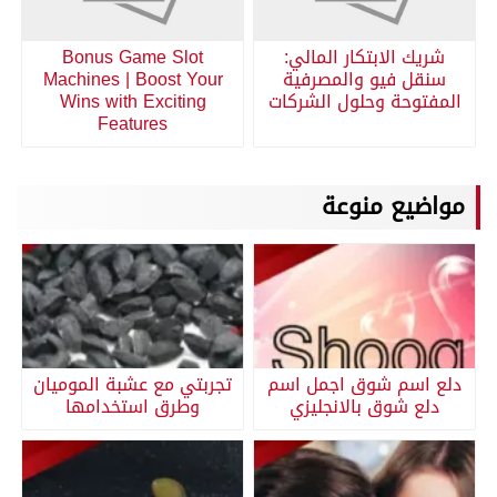
شريك الابتكار المالي:
Bonus Game Slot
سنقل فيو والمصرفية
Machines | Boost Your
المفتوحة وحلول الشركات
Wins with Exciting
Features
مواضيع منوعة
دلع اسم شوق اجمل اسم
تجربتي مع عشبة الموميان
دلع شوق بالانجليزي
وطرق استخدامها