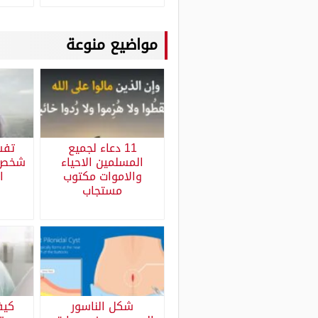
مواضيع منوعة
11 دعاء لجميع
تفس
المسلمين الاحياء
شخص 
والاموات مكتوب
ا
مستجاب
شكل الناسور
كيف