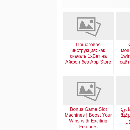
Пошаговая
К
инструкция: как
мош
скачать 1хБет на
1wi
Айфон без App Store
сайт
الي:
Bonus Game Slot
رفية
Machines | Boost Your
ول
Wins with Exciting
Features