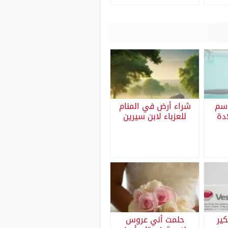
 فتح الرحم 3 سم
شراء أرض في المنام
دة
للعزباء لابن سيرين
كير
حلمت أني عروس