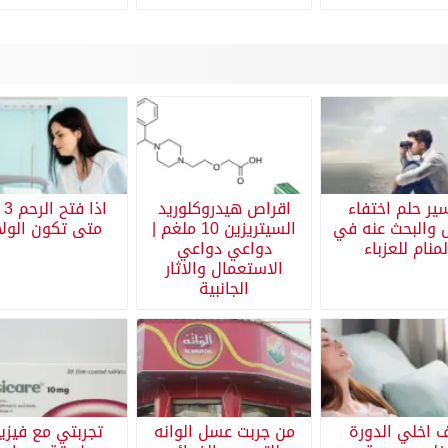
ير حلم اختفاء
اقراص هيدروكلوريد
اذا
والبحث عنه في
السيتريزين 10 ملغم |
متى تكون الولا
لمنام للعزباء
دواعي دواعي
الاستعمال والاثار
الجانبية
 اخلي الدورة
من جربت عسل الوانه
تجربتي مع فيزي