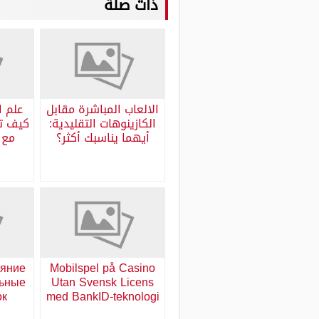
ذات صلة
الالعاب المباشرة مقابل
علم ا
الكازينوهات التقليدية:
كيف تح
أيهما يناسبك أكثر؟
ияние
Mobilspel på Casino
льные
Utan Svensk Licens
ок
med BankID-teknologi