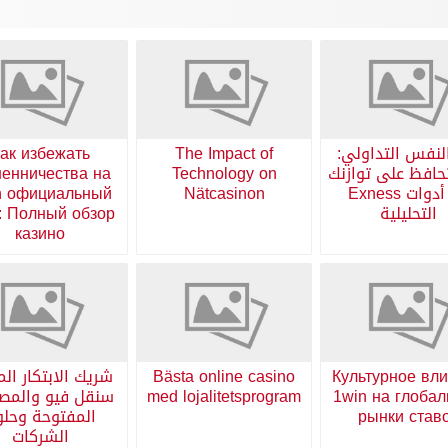
لنفس التداولي:
The Impact of
ак избежать
افظ على توازنك
Technology on
енничества на
مع أدوات Exness
Nätcasinon
n официальный
التحليلية
: Полный обзор
казино
Культурное вл
Bästa online casino
شريك الابتكار الم
1win на глоба
med lojalitetsprogram
سنقل فيو والمص
рынки став
المفتوحة وحل
الشركات