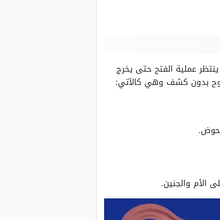
ينتظر عملية الفتح حتى يخرج
فتوح بدون كشف وهي كالآتي:
لحوض.
 الأم والجنين.