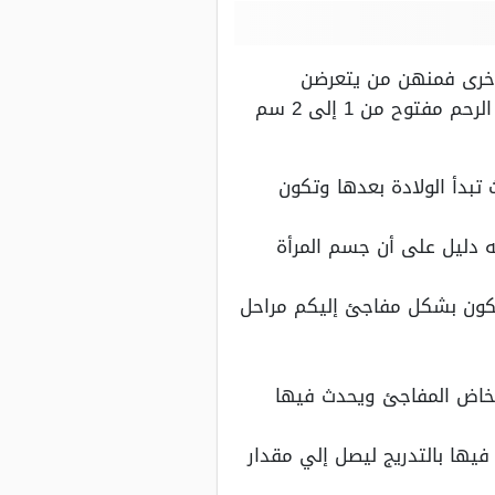
أخرى فمنهن من يتعرضن
للمخاض المباشر أي يكون مفاجئ ويكون عنق الرحم ما زال مغلقا، لكن هناك سيدات يظل عنق الرحم مفتوح من 1 إلى 2 سم
الرحم مغلق بالكامل ويفتح بشكل مفاجئ مقدار 10 سم حيث تبدأ الولادة بعدها وتكون
ه دليل على أن جسم المرأة
 فيكون بشكل مفاجئ إليكم مراحل
ي المخاض المفاجئ ويحدث فيها
حم فيها بالتدريج ليصل إلي مقدار