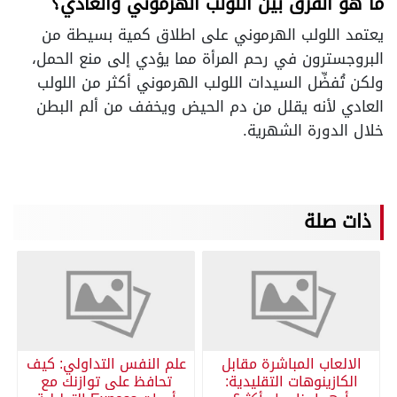
ما هو الفرق بين اللولب الهرموني والعادي؟
يعتمد اللولب الهرموني على اطلاق كمية بسيطة من
البروجسترون في رحم المرأة مما يؤدي إلى منع الحمل،
ولكن تُفضِّل السيدات اللولب الهرموني أكثر من اللولب
العادي لأنه يقلل من دم الحيض ويخفف من ألم البطن
خلال الدورة الشهرية.
ذات صلة
الالعاب المباشرة مقابل
علم النفس التداولي: كيف
الكازينوهات التقليدية:
تحافظ على توازنك مع