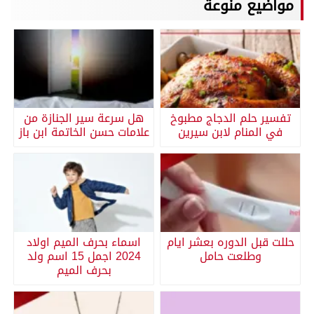
مواضيع منوعة
تفسير حلم الدجاج مطبوخ
هل سرعة سير الجنازة من
في المنام لابن سيرين
علامات حسن الخاتمة ابن باز
حللت قبل الدوره بعشر ايام
اسماء بحرف الميم اولاد
وطلعت حامل
2024 اجمل 15 اسم ولد
بحرف الميم