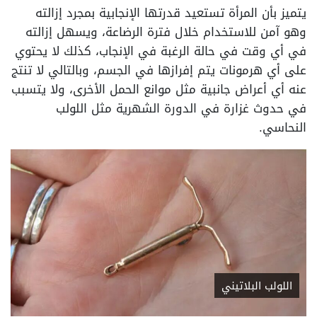
يتميز بأن المرأة تستعيد قدرتها الإنجابية بمجرد إزالته
وهو آمن للاستخدام خلال فترة الرضاعة، ويسهل إزالته
في أي وقت في حالة الرغبة في الإنجاب، كذلك لا يحتوي
على أي هرمونات يتم إفرازها في الجسم، وبالتالي لا تنتج
عنه أي أعراض جانبية مثل موانع الحمل الأخرى، ولا يتسبب
في حدوث غزارة في الدورة الشهرية مثل اللولب
النحاسي.
اللولب البلاتيني