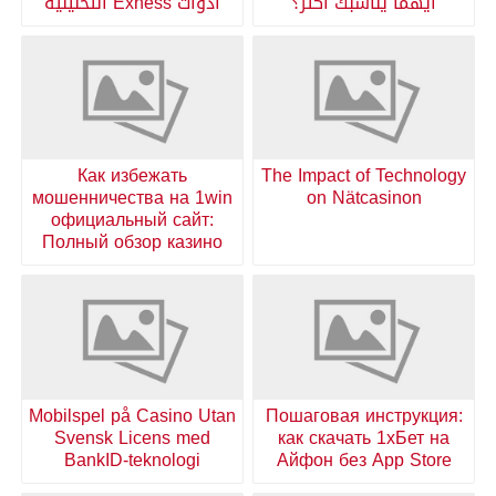
أيهما يناسبك أكثر؟
أدوات Exness التحليلية
Как избежать
The Impact of Technology
мошенничества на 1win
on Nätcasinon
официальный сайт:
Полный обзор казино
Mobilspel på Casino Utan
Пошаговая инструкция:
Svensk Licens med
как скачать 1хБет на
BankID-teknologi
Айфон без App Store