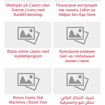
Mobilspel på Casino Utan
Пошаговая инструкция:
Svensk Licens med
как скачать 1хБет на
BankID-teknologi
Айфон без App Store
Bästa online casino med
Культурное влияние
lojalitetsprogram
1win на глобальные
рынки ставок
شريك الابتكار المالي:
Bonus Game Slot
سنقل فيو والمصرفية
Machines | Boost Your