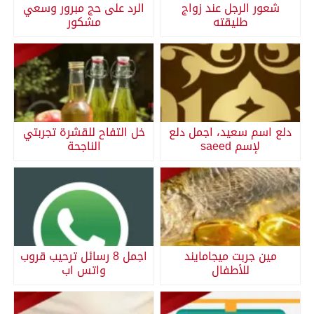
شعور الرجل عند زواج
الرد على حج مبرور وسعي
طليقته
مشكور
دلع اسم سعيد، اجمل دلع
خل التفاح للقشرة تجربتي
لإسم saeed
الناجحة
مين جربت ميجامايند
اجمل 8 رسائل ترحيب قروب
للأطفال
واتس اب