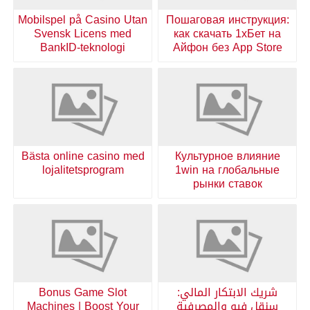
Mobilspel på Casino Utan
Пошаговая инструкция:
Svensk Licens med
как скачать 1хБет на
BankID-teknologi
Айфон без App Store
Bästa online casino med
Культурное влияние
lojalitetsprogram
1win на глобальные
рынки ставок
شريك الابتكار المالي:
Bonus Game Slot
سنقل فيو والمصرفية
Machines | Boost Your