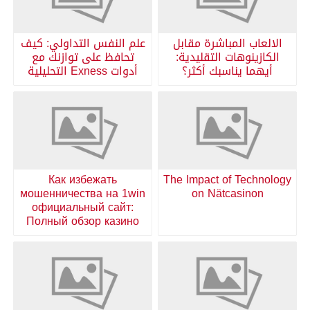
الالعاب المباشرة مقابل
علم النفس التداولي: كيف
الكازينوهات التقليدية:
تحافظ على توازنك مع
أيهما يناسبك أكثر؟
أدوات Exness التحليلية
Как избежать
The Impact of Technology
мошенничества на 1win
on Nätcasinon
официальный сайт:
Полный обзор казино