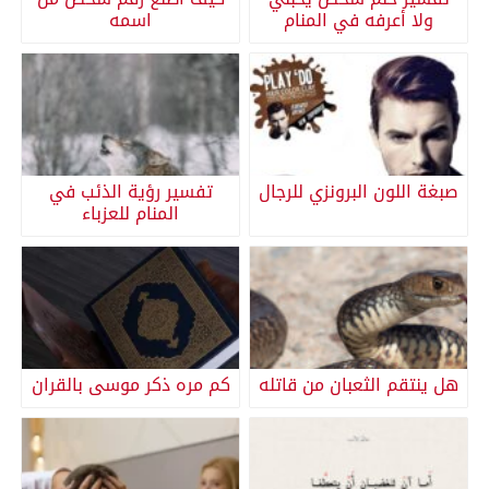
ولا أعرفه في المنام
اسمه
صبغة اللون البرونزي للرجال
تفسير رؤية الذئب في
المنام للعزباء
هل ينتقم الثعبان من قاتله
كم مره ذكر موسى بالقران