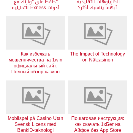
الكازينوهات التقليدية:
تحافظ على توازنك مع
أيهما يناسبك أكثر؟
أدوات Exness التحليلية
Как избежать
The Impact of Technology
мошенничества на 1win
on Nätcasinon
официальный сайт:
Полный обзор казино
Mobilspel på Casino Utan
Пошаговая инструкция:
Svensk Licens med
как скачать 1хБет на
BankID-teknologi
Айфон без App Store