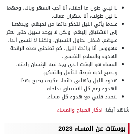
يا ليلي طول ما أحلاك، أنا أحب السهر وياك، ومهما
يا ليل طولت، أنا سهران معاك.
عندما يأتي الليل نتذكر دائما من نحبهم، ويدفعنا
إلى الاشتياق إليهم، ولكن لا يوجد سبيل حتى نعثر
عليهم، فنظل نحاول النسيان، ولكننا لا ننسى أبدا.
مهووس أنا برائحة الليل، كم تمنحني هذه الرائحة
الهدوء والسلام النفسي.
المساء هو الوقت الذي يجد فيه الإنسان راحته،
ويصبح لديه فرصة للتأمل والتفكير.
هدوء الليل يذهلني دائما، فكيف يصبح بهذا
الهدوء رغم كل الاشتياق بداخله.
يتجدد قلبي مع هدوء كل مساء.
شاهد أيضًا:
اذكار الصباح والمساء
بوستات عن المساء 2023