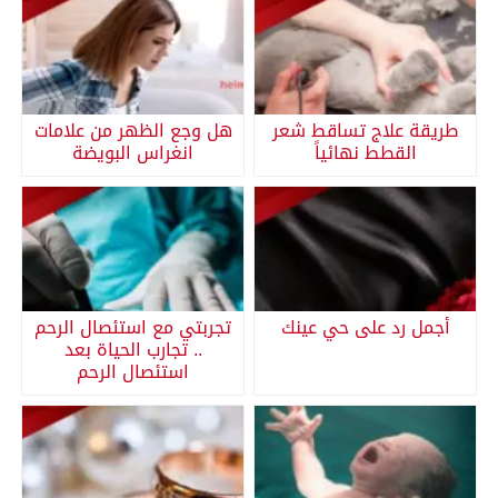
طريقة علاج تساقط شعر
هل وجع الظهر من علامات
القطط نهائياً
انغراس البويضة
أجمل رد على حي عينك
تجربتي مع استئصال الرحم
.. تجارب الحياة بعد
استئصال الرحم