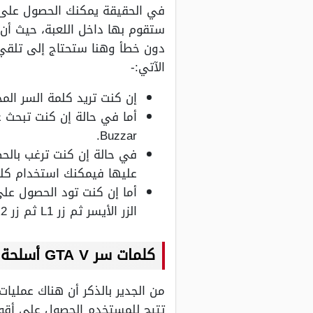
ستقوم بها داخل اللعبة، حيث أن
دون خطأ وهنا ستحتاج إلى تلقي 
الآتي:-
إن كنت تريد كلمة السر المخصص
Buzzar.
في حالة إن كنت ترغب بالحص
عليها فيمكنك استخدام كلمة shmaster
أما إن كنت تود الحصول عل
الزر الأيسر ثم زر L1 ثم زر R2 ثم زر L2 مرتين وذلك إن كنت تستخدم جهاز بلاي ستيشن.
كلمات سر GTA V أسلحة
تتيح للمستخدم الحصول على أقوى