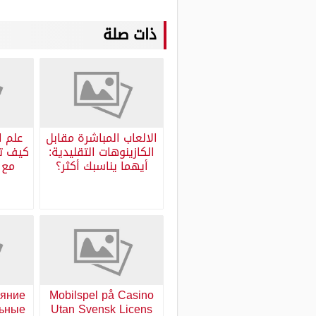
ذات صلة
الالعاب المباشرة مقابل
علم ا
الكازينوهات التقليدية:
كيف تح
أيهما يناسبك أكثر؟
ияние
Mobilspel på Casino
льные
Utan Svensk Licens