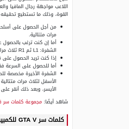
اللاعب مواجهة رجال المافيا وا
القوة، وذلك ما تستطيع تحقيقه ب
مرات متتالية.
الشفرة: L1 ثم R1 ثلاث مرات متتالية ثم R2 ثم R1 ثم L1 مرتين متتاليتين.
إذا كنت تريد الحصول على قوة خارق
أما للحصول على السرعة فقم ب
الشفرة الأخيرة مخصصة لل
الأسفل لثلاث مرات متتالي
الأيسر، وبعد ذلك أنقر على R1 ثم R2 ثم L1 ثم R2.
شاهد أيضًا:
مجموعة كلمات سر قراند 5 اك
كلمات سر GTA V للكمبيوتر