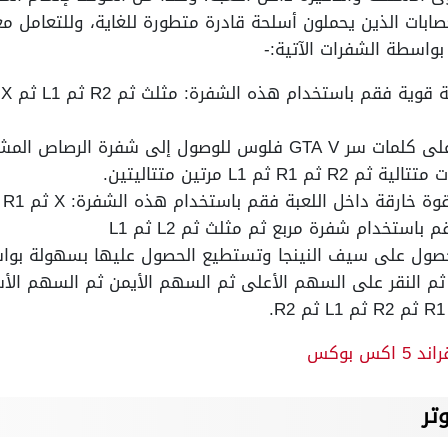
لعصابات الذين يحملون أسلحة قادرة متطورة للغاية، وللتعام
واسطة الشفرات الآتية:-
أما إن كنت ترغب بالحصول على كلمات سر GTA V فلوس للوصول إل
ة داخل اللعبة فقم باستخدام هذه الشفرة: X ثم R1 ثم X ثم مثلث.
استخدام شفرة مربع ثم مثلث ثم L2 ثم L1
حصول على سيف النينجا وتستطيع الحصول عليها بسهولة بوا
ة ثم النقر على السهم الأعلى ثم السهم الأيمن ثم السهم ال
س بوكس