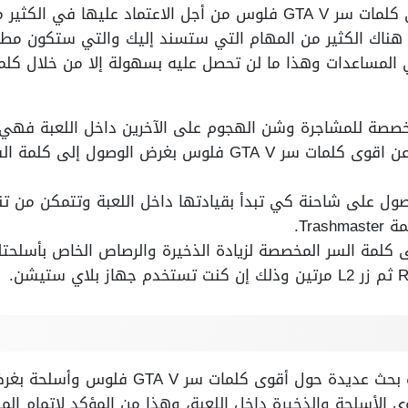
في الحقيقة يمكنك الحصول على كلمات سر GTA V فلوس من أجل الاعتماد ع
 هناك الكثير من المهام التي ستسند إليك والتي ستكون مطا
المساعدات وهذا ما لن تحصل عليه بسهولة إلا من خلال كلمات
ة للمشاجرة وشن الهجوم على الآخرين داخل اللعبة فهي 42637-468-999-
أما في حالة إن كنت تبحث عن اقوى كلمات سر GTA V فلوس بغرض 
ول على شاحنة كي تبدأ بقيادتها داخل اللعبة وتتمكن من تنف
Tra.
ى كلمة السر المخصصة لزيادة الذخيرة والرصاص الخاص بأسلح
من الجدير بالذكر أن هناك عمليات بحث عديدة حو
 الأسلحة والذخيرة داخل اللعبة، وهذا من المؤكد لإتمام ال