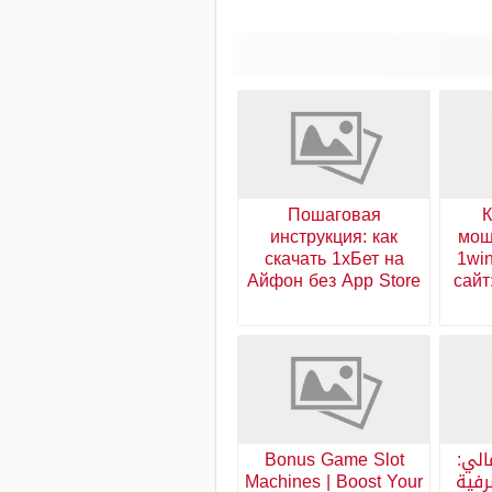
Пошаговая
К
инструкция: как
мош
скачать 1хБет на
1wi
Айфон без App Store
сайт
الي:
Bonus Game Slot
رفية
Machines | Boost Your