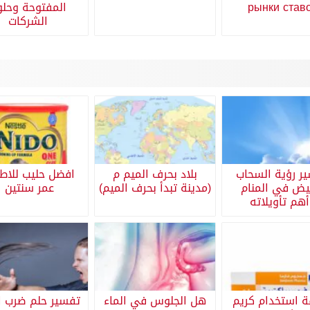
рынки став
المفتوحة وحل
الشركات
ر رؤية السحاب
بلاد بحرف الميم م
افضل حليب للاط
بيض في المنام
(مدينة تبدأ بحرف الميم)
عمر سنتين
هم تأويلاته
ة استخدام كريم
هل الجلوس في الماء
تفسير حلم ضرب 