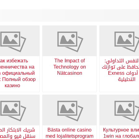
لنفس التداولي:
The Impact of
ак избежать
افظ على توازنك
Technology on
енничества на
مع أدوات Exness
Nätcasinon
n официальный
التحليلية
: Полный обзор
казино
Культурное вл
Bästa online casino
شريك الابتكار الم
1win на глоба
med lojalitetsprogram
سنقل فيو والمص