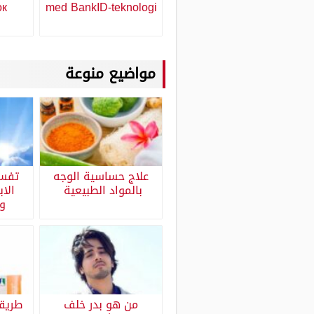
ок
med BankID-teknologi
مواضيع منوعة
علاج حساسية الوجه
تفسي
بالمواد الطبيعية
الا
وأ
من هو بدر خلف
طريق