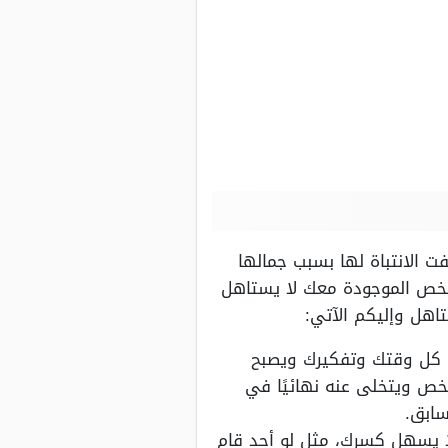
 الانتباة لها بسبب جمالها
شخص الموجودة معك لا يستاهل
اهل وإليكم الآتي:
حه كل وقتك وتفكيرك ويصبح
خص ويتخلى عنه نهائيًا في
سابق.
ا يسهل كسرك، مثل لو أحد قام