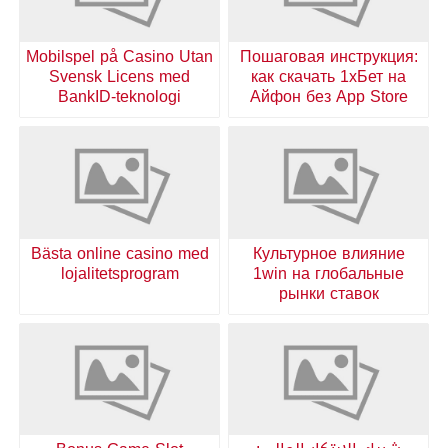
Mobilspel på Casino Utan
Пошаговая инструкция:
Svensk Licens med
как скачать 1хБет на
BankID-teknologi
Айфон без App Store
Bästa online casino med
Культурное влияние
lojalitetsprogram
1win на глобальные
рынки ставок