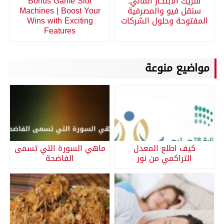
شريك الابتكار المالي:
Bonus Game Slot
سنقل فيو والمصرفية
Machines | Boost Your
المفتوحة وحلول الشركات
Wins with Exciting
Features
مواضيع منوعة
كيف اطلع المعدل
ماهي السورة التي تسمى
التراكمي من نور
الفاضحة