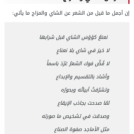
إن أجمل ما قيل من الشعر عن الشاي والمزاج ما يأتي:
نعنعْ كؤؤسَ الشاي قبل شرابها
لا خيرَ في شاي بلا نعناعِ
لا فُضَّ فوك الشعرُ غرّدَ باسماً
وأشاد بالتقسيم والإبداع
وتشرّفتْ أبياتُه وبحورُه
لمّا صدحت بجاذب الإيقاع
وصدقت في تشخيص ما صورته
مثل الأماجد صفوة الصناع