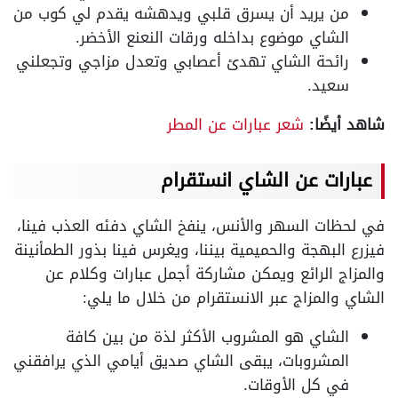
من يريد أن يسرق قلبي ويدهشه يقدم لي كوب من
الشاي موضوع بداخله ورقات النعنع الأخضر.
رائحة الشاي تهدئ أعصابي وتعدل مزاجي وتجعلني
سعيد.
شاهد أيضًا:
شعر عبارات عن المطر
عبارات عن الشاي انستقرام
في لحظات السهر والأنس، ينفخ الشاي دفئه العذب فينا،
فيزرع البهجة والحميمية بيننا، ويغرس فينا بذور الطمأنينة
والمزاج الرائع ويمكن مشاركة أجمل عبارات وكلام عن
الشاي والمزاج عبر الانستقرام من خلال ما يلي:
الشاي هو المشروب الأكثر لذة من بين كافة
المشروبات، يبقى الشاي صديق أيامي الذي يرافقني
في كل الأوقات.