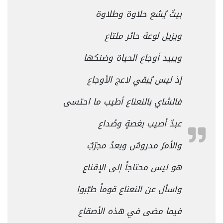
بيتٌ يُشع حلاوة وطلاوة
ويزيل لوعة حائر ملتاع
ويبيد أوجاع الحياة وضنكها
إذ ليس يُبقي لاعج الأوجاع
فالشاي بالنعناع أطيب ما احتسى
عبدٌ أصيب بغصةٍ وصُداع
والأمرُ مدروسٌ وبعدُ مجرّبٌ
هو ليس محتاجاً إلى الإقناع
واسأل عن النعناع قوماً طبّبوا
فيما مضى في هذه الأصقاع