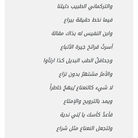
والتركماني الطبيب دليلنا
فيما نخط حقيقة بيراع
وابن النفيس له بذاك مقالة
أسرتْ قرائحَ خِيرة الأتباع
وجحافلُ الطب البديل كذا ارتأوا
والأمرُ مشتهرٌ بدون نزاع
لا شيء كالنعناع يُبهجُ خاطراً
ويمد بالترويح والإمتاع
فأعدَّ كأسك يا بُني ندية
ولتجعل النعناع مثل شراع