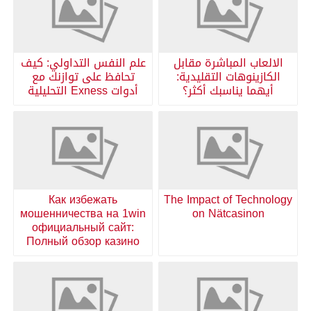
الالعاب المباشرة مقابل
علم النفس التداولي: كيف
الكازينوهات التقليدية:
تحافظ على توازنك مع
أيهما يناسبك أكثر؟
أدوات Exness التحليلية
Как избежать
The Impact of Technology
мошенничества на 1win
on Nätcasinon
официальный сайт:
Полный обзор казино