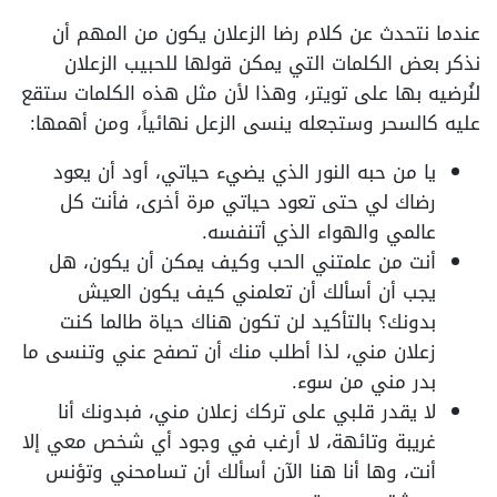
عندما نتحدث عن كلام رضا الزعلان يكون من المهم أن
نذكر بعض الكلمات التي يمكن قولها للحبيب الزعلان
لنُرضيه بها على تويتر، وهذا لأن مثل هذه الكلمات ستقع
عليه كالسحر وستجعله ينسى الزعل نهائياً، ومن أهمها:
يا من حبه النور الذي يضيء حياتي، أود أن يعود
رضاك لي حتى تعود حياتي مرة أخرى، فأنت كل
عالمي والهواء الذي أتنفسه.
أنت من علمتني الحب وكيف يمكن أن يكون، هل
يجب أن أسألك أن تعلمني كيف يكون العيش
بدونك؟ بالتأكيد لن تكون هناك حياة طالما كنت
زعلان مني، لذا أطلب منك أن تصفح عني وتنسى ما
بدر مني من سوء.
لا يقدر قلبي على تركك زعلان مني، فبدونك أنا
غريبة وتائهة، لا أرغب في وجود أي شخص معي إلا
أنت، وها أنا هنا الآن أسألك أن تسامحني وتؤنس