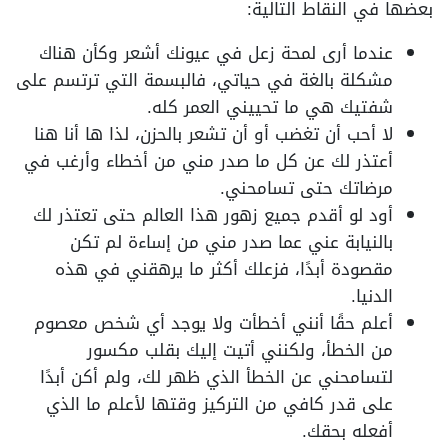
بعضها في النقاط التالية:
عندما أرى لمحة زعل في عيونك أشعر وكأن هناك
مشكلة بالغة في حياتي، فالبسمة التي ترتسم على
شفتيك هي ما تحييني العمر كله.
لا أحب أن تغضب أو أن تشعر بالحزن، لذا ها أنا هنا
أعتذر لك عن كل ما صدر مني من أخطاء وأرغب في
مرضاتك حتى تسامحني.
أود لو أقدم جميع زهور هذا العالم حتى تعتذر لك
بالنيابة عني عما صدر مني من إساءة لم تكن
مقصودة أبدًا، فزعلك أكثر ما يرهقني في هذه
الدنيا.
أعلم حقًا أنني أخطأت ولا يوجد أي شخص معصوم
من الخطأ، ولكنني أتيت إليك بقلب مكسور
لتسامحني عن الخطأ الذي ظهر لك، ولم أكن أبدًا
على قدر كافي من التركيز وقتها لأعلم ما الذي
أفعله بحقك.