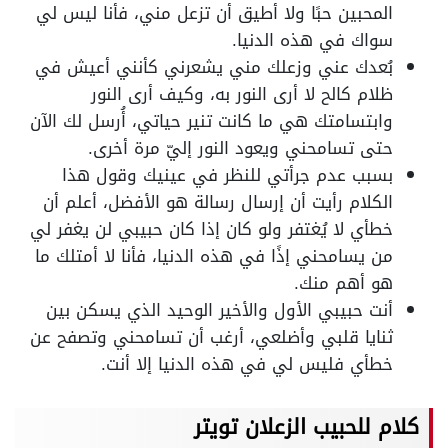
المحبين حبًا ولا أطيق أن تزعل مني، فأنا ليس لي
سواك في هذه الدنيا.
بُعدك عني وزعلك مني يشعرني كأنني أعيش في
ظلام كالح لا أرى النور به، وكيف أرى النور
وابتسامتك هي ما كانت تنير حياتي، أُرسل لك الآن
حتى تسامحني ويعود النور إليّ مرة أخرى.
بسبب عدم جرأتي للنظر في عينيك وقول هذا
الكلام رأيت أن إرسال رسالة هو الأفضل، أعلم أن
خطأي لا يُغتفر ولو كان إذا كان حبيبي لن يغفر لي
من يسامحني إذًا في هذه الدنيا، فأنا لا أمتلك ما
هو أهم منك.
أنت حبيبي الأول والأخير الوحيد الذي يسكن بين
ثنايا قلبي وأضلعي، أرغب أن تسامحني وتصفح عن
خطأي فليس لي في هذه الدنيا إلا أنت.
كلام للحبيب الزعلان تويتر