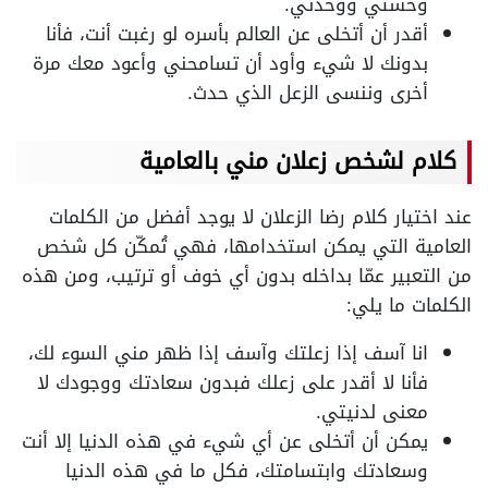
وحشتي ووحدتي.
أقدر أن أتخلى عن العالم بأسره لو رغبت أنت، فأنا
بدونك لا شيء وأود أن تسامحني وأعود معك مرة
أخرى وننسى الزعل الذي حدث.
كلام لشخص زعلان مني بالعامية
عند اختيار كلام رضا الزعلان لا يوجد أفضل من الكلمات
العامية التي يمكن استخدامها، فهي تُمكّن كل شخص
من التعبير عمّا بداخله بدون أي خوف أو ترتيب، ومن هذه
الكلمات ما يلي:
انا آسف إذا زعلتك وآسف إذا ظهر مني السوء لك،
فأنا لا أقدر على زعلك فبدون سعادتك ووجودك لا
معنى لدنيتي.
يمكن أن أتخلى عن أي شيء في هذه الدنيا إلا أنت
وسعادتك وابتسامتك، فكل ما في هذه الدنيا