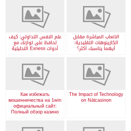
الالعاب المباشرة مقابل
علم النفس التداولي: كيف
الكازينوهات التقليدية:
تحافظ على توازنك مع
أيهما يناسبك أكثر؟
أدوات Exness التحليلية
Как избежать
The Impact of Technology
мошенничества на 1win
on Nätcasinon
официальный сайт:
Полный обзор казино