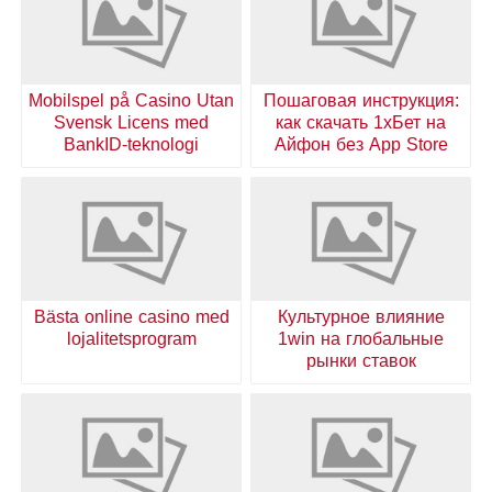
Mobilspel på Casino Utan
Пошаговая инструкция:
Svensk Licens med
как скачать 1хБет на
BankID-teknologi
Айфон без App Store
Bästa online casino med
Культурное влияние
lojalitetsprogram
1win на глобальные
рынки ставок