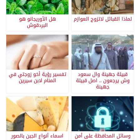
لماذا القبائل لاتزوج العوازم
هل الأوريجانو هو
البردقوش
قبيلة جهينة وال سعود
تفسير رؤية أخو زوجتي في
وش يرجعون .. اصل قبيلة
المنام لابن سيرين
جهينة
وسائل المحافظة على أمن
اسماء أنواع الجبن بالصور