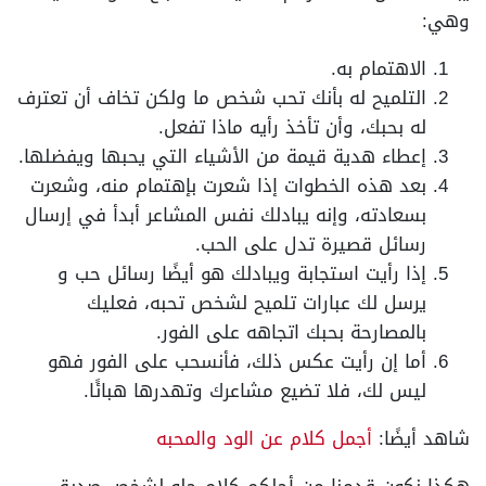
وهي:
الاهتمام به.
التلميح له بأنك تحب شخص ما ولكن تخاف أن تعترف
له بحبك، وأن تأخذ رأيه ماذا تفعل.
إعطاء هدية قيمة من الأشياء التي يحبها ويفضلها.
بعد هذه الخطوات إذا شعرت بإهتمام منه، وشعرت
بسعادته، وإنه يبادلك نفس المشاعر أبدأ في إرسال
رسائل قصيرة تدل على الحب.
إذا رأيت استجابة ويبادلك هو أيضًا رسائل حب و
يرسل لك
عبارات تلميح لشخص تحبه، فعليك
بالمصارحة بحبك اتجاهه على الفور.
أما إن رأيت عكس ذلك، فأنسحب على الفور فهو
ليس لك، فلا تضيع مشاعرك وتهدرها هبائًا.
شاهد أيضًا:
أجمل كلام عن الود والمحبه
هكذا نكون قدمنا من أجلكم كلام حلو لشخص صديق،