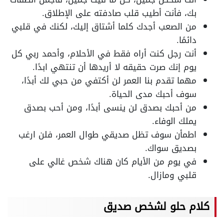
بك، فأنت أطيب قلب صادفته على الإطلاق.
من الصعب أجدك كلما أشتاق إليك، لكنك في قلبي
دائمًا.
أنت رجل كنت أراه فقط في الأحلام، وأحمد ربي كل
يوم إنك صرت حقيقه لا أريدها أن تنتهي ابدًا.
مهما تقدم بنا العمر لن أكتفي من حبي لك أبدًا،
سوف أحبك مدى الحياة.
من أحبك بصدق لن ينسى أبدًا، ومن أحب بصدق
يملك الوفاء.
اطمأن سوف تظل صديقي طوال العمر، فلن ارغب
بصديق سواك.
في يوم من الأيام كان هناك شخص غالي على
قلبي ومازال.
كلام حلو لشخص صديق