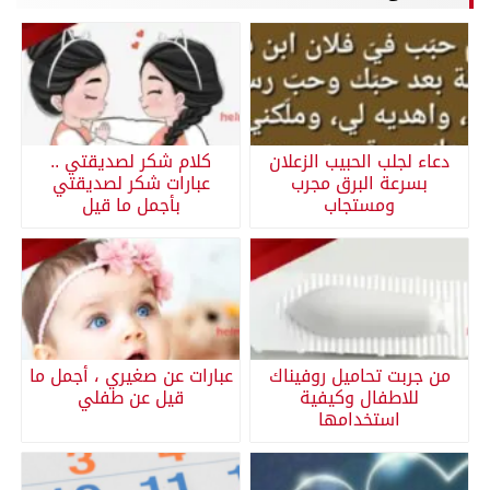
دعاء لجلب الحبيب الزعلان
كلام شكر لصديقتي ..
بسرعة البرق مجرب
عبارات شكر لصديقتي
ومستجاب
بأجمل ما قيل
من جربت تحاميل روفيناك
عبارات عن صغيري ، أجمل ما
للاطفال وكيفية
قيل عن طفلي
استخدامها