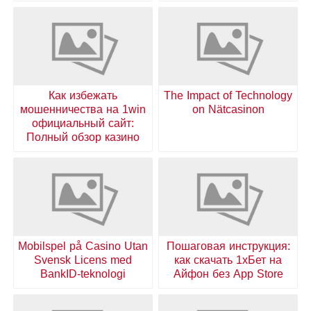
Как избежать
The Impact of Technology
мошенничества на 1win
on Nätcasinon
официальный сайт:
Полный обзор казино
Mobilspel på Casino Utan
Пошаговая инструкция:
Svensk Licens med
как скачать 1хБет на
BankID-teknologi
Айфон без App Store