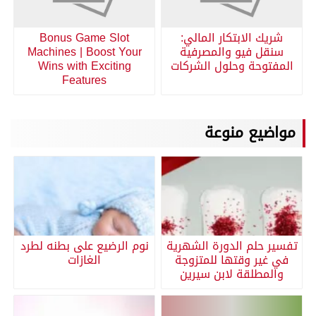
شريك الابتكار المالي:
Bonus Game Slot
سنقل فيو والمصرفية
Machines | Boost Your
المفتوحة وحلول الشركات
Wins with Exciting
Features
مواضيع منوعة
تفسير حلم الدورة الشهرية
نوم الرضيع على بطنه لطرد
في غير وقتها للمتزوجة
الغازات
والمطلقة لابن سيرين