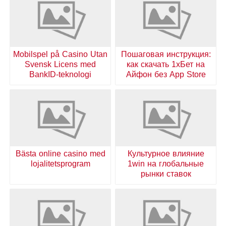
Mobilspel på Casino Utan
Пошаговая инструкция:
Svensk Licens med
как скачать 1хБет на
BankID-teknologi
Айфон без App Store
Bästa online casino med
Культурное влияние
lojalitetsprogram
1win на глобальные
рынки ставок