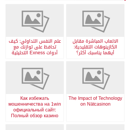
الالعاب المباشرة مقابل
علم النفس التداولي: كيف
الكازينوهات التقليدية:
تحافظ على توازنك مع
أيهما يناسبك أكثر؟
أدوات Exness التحليلية
Как избежать
The Impact of Technology
мошенничества на 1win
on Nätcasinon
официальный сайт:
Полный обзор казино