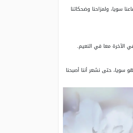
نا سويا، ولمزاحنا وضحكاتنا
في الآخرة معا في النعيم.
هو سويا، حتى نشعر أننا أصبحنا