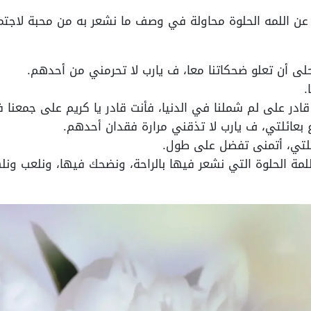
 عن اللمه الحلوة محاولة في وصف ما نشعر به من محبة لاجتماع
لى أن تعلو ضحكاتنا معا، ف يارب لا تحرمني من أحدهم.
.
قادر على لم شملنا في الدنيا، فأنت قادر يا كريم على جمعنا 
بعائلتي، ف يارب لا تذقني مرارة فقدان أحدهم.
ئلتي، أتمنى تفضل على طول.
باللمة الحلوة التي نشعر فيها بالراحة، ونضحك فيها، ونلعب ونل