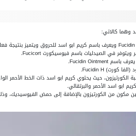
د وهما كالاتي:
ويتوفر في الصيدليات باسم فيوسيكورت Fucicort.
Fucidin Ointmen.
 كورت) Fucidin H.
ة الكورتيزون، حيث يحتوي كريم ابو اسد ذات الخط الأحمر ا
ريم ابو اسد الأحمر والبرتقالي.
طين مكون من الكورتيزون بالإضافة إلى حمض الفيوسيديك، وذ