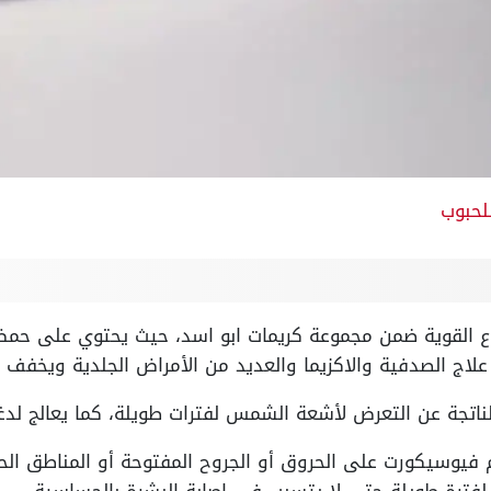
لحبوب
اع القوية ضمن مجموعة كريمات ابو اسد، حيث يحتوي على حمض
لاج الصدفية والاكزيما والعديد من الأمراض الجلدية ويخفف م
ناتجة عن التعرض لأشعة الشمس لفترات طويلة، كما يعالج لدغ
 فيوسيكورت على الحروق أو الجروح المفتوحة أو المناطق الح
 لفترة طويلة حتى لا يتسبب في إصابة البشرة بالحساسية.