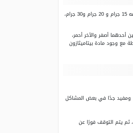
كريم ابو اسد الأصفر هو أحد أنواع كريم ابو اسد والذي يتوافر في الصيدليات بعدة أحجام متنوعه 15 جرام و 20 جرام و30 جرام،
أحدهما أصفر والآخر أحمر،
ة مع وجود مادة بيتاميثازون
 ومفيد جدًا في بعض المشاكل
 ثم يتم التوقف فورًا عن