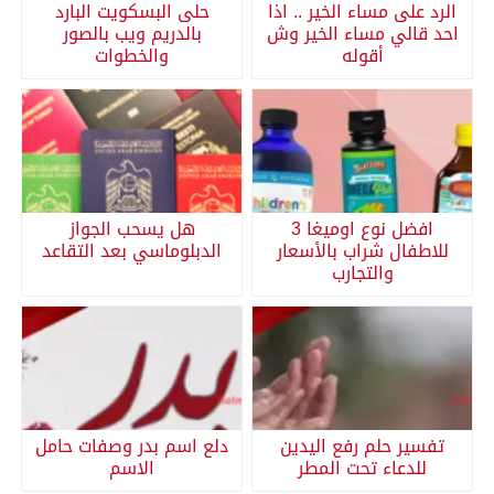
الرد على مساء الخير .. اذا
حلى البسكويت البارد
احد قالي مساء الخير وش
بالدريم ويب بالصور
أقوله
والخطوات
افضل نوع اوميغا 3
هل يسحب الجواز
للاطفال شراب بالأسعار
الدبلوماسي بعد التقاعد
والتجارب
تفسير حلم رفع اليدين
دلع اسم بدر وصفات حامل
للدعاء تحت المطر
الاسم