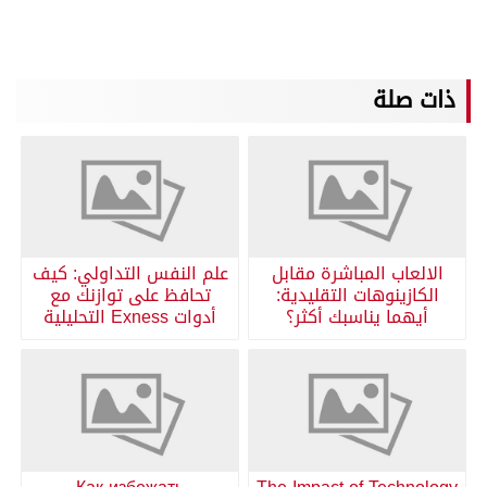
ذات صلة
الالعاب المباشرة مقابل
علم النفس التداولي: كيف
الكازينوهات التقليدية:
تحافظ على توازنك مع
أيهما يناسبك أكثر؟
أدوات Exness التحليلية