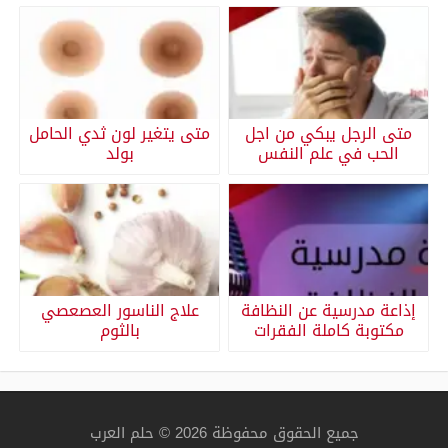
متى الرجل يبكي من اجل
متى يتغير لون ثدي الحامل
الحب في علم النفس
بولد
إذاعة مدرسية عن النظافة
علاج الناسور العصعصي
مكتوبة كاملة الفقرات
بالثوم
جميع الحقوق محفوظة 2026 © حلم العرب