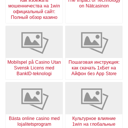
Как избежать
The Impact of Technology
мошенничества на 1win
on Nätcasinon
официальный сайт:
Полный обзор казино
Mobilspel på Casino Utan
Пошаговая инструкция:
Svensk Licens med
как скачать 1хБет на
BankID-teknologi
Айфон без App Store
Bästa online casino med
Культурное влияние
lojalitetsprogram
1win на глобальные