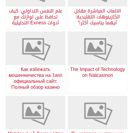
الالعاب المباشرة مقابل
علم النفس التداولي: كيف
الكازينوهات التقليدية:
تحافظ على توازنك مع
أيهما يناسبك أكثر؟
أدوات Exness التحليلية
Как избежать
The Impact of Technology
мошенничества на 1win
on Nätcasinon
официальный сайт:
Полный обзор казино