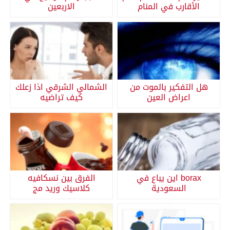
الأقارب في المنام
الاربعين
هل التفكير بالموت من
الشمالي الشرقي اذا زعلك
اعراض العين
كيف تراضيه
borax اين يباع في
الفرق بين نسكافيه
السعودية
كلاسيك وريد مج