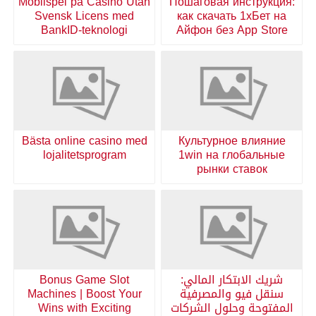
Mobilspel på Casino Utan
Пошаговая инструкция:
Svensk Licens med
как скачать 1хБет на
BankID-teknologi
Айфон без App Store
Bästa online casino med
Культурное влияние
lojalitetsprogram
1win на глобальные
рынки ставок
شريك الابتكار المالي:
Bonus Game Slot
سنقل فيو والمصرفية
Machines | Boost Your
المفتوحة وحلول الشركات
Wins with Exciting