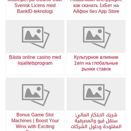
Svensk Licens med
как скачать 1хБет на
BankID-teknologi
Айфон без App Store
Bästa online casino med
Культурное влияние
lojalitetsprogram
1win на глобальные
рынки ставок
شريك الابتكار المالي:
Bonus Game Slot
سنقل فيو والمصرفية
Machines | Boost Your
المفتوحة وحلول الشركات
Wins with Exciting