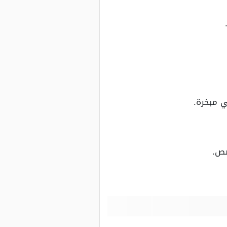
 مبخرة.
صص.