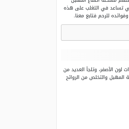
جهتهم مشكلة اتساع المهبل
التي تساعد في التغلب على هذه
وائده للرحم فتابع معنا.
ر من مادة صمغية ذات لون الأصفر، وتلجأ العديد من
المهبل والتخلص من الروائح