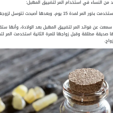
د من النساء في استخدام المر لتضييق المهبل:
تقول إحدى السيدات إنها استخدمت بخور المر لمدة 15 يوم، وب
معت عن فوائد المر لتضييق المهبل بعد الولادة، وأنها ستقو
ها صديقة مطلقة وقبل زواجها للمرة الثانية استخدمت المر ل
واج.