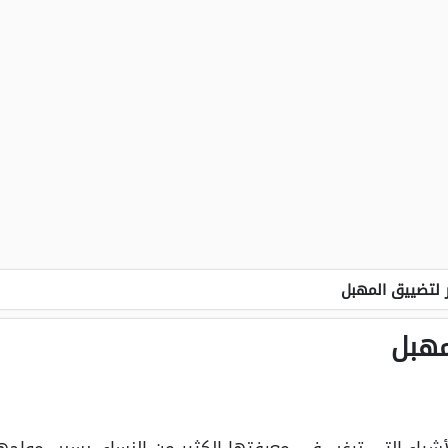
ر لتضييق المهبل
مهبل