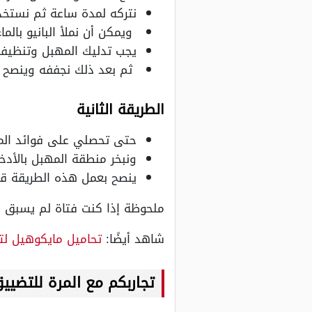
نتركه لمدة ساعة ثم نست
ويمكن أن نملأ البانيو بالماء 
يجب تدليك المهبل وتنظيفه 
ثم بعد ذلك نجففه وينصح ب
الطريقة الثانية
حتى تحصلي على فوائد الم
ونبخر منطقة المهبل بالأدخ
ينصح بعمل هذه الطريقة قب
ملحوظة إذا كنت فتاة لم يسبق ل
شاهد أيضًا:
تحاميل مايكوهيل لت
تجاربكم مع المرة للتضيي