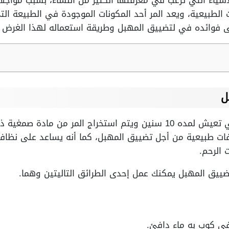
لأشياء التي ترغب في معرفتها الكثير من النساء، بسبب موا
ت الطبيعية، ويعد المر أحد المكونات الموجودة في الطبيعة 
 فوائده في لتضييق المهبل وطريقة استعماله لهذا الغرض وف
ل
يعد المر من الأشجار المعمرة التي تعيش لمده 10 سنين ويتم استخراج الم
ت طبيعية من أجل تضييق المهبل، كما أنه يساعد على نظافة 
الرحم.
ييق المهبل يمكنك عمل إحدى الطرائق التاليتين وهما.
ي كوب به ماء دافئ.