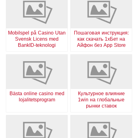
Mobilspel på Casino Utan
Пошаговая инструкция:
Svensk Licens med
как скачать 1хБет на
BankID-teknologi
Айфон без App Store
Bästa online casino med
Культурное влияние
lojalitetsprogram
1win на глобальные
рынки ставок