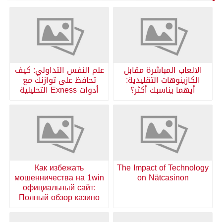
الالعاب المباشرة مقابل
علم النفس التداولي: كيف
الكازينوهات التقليدية:
تحافظ على توازنك مع
أيهما يناسبك أكثر؟
أدوات Exness التحليلية
Как избежать
The Impact of Technology
мошенничества на 1win
on Nätcasinon
официальный сайт:
Полный обзор казино