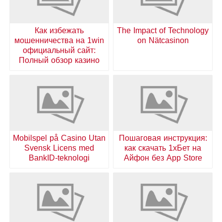
Как избежать
The Impact of Technology
мошенничества на 1win
on Nätcasinon
официальный сайт:
Полный обзор казино
Mobilspel på Casino Utan
Пошаговая инструкция:
Svensk Licens med
как скачать 1хБет на
BankID-teknologi
Айфон без App Store