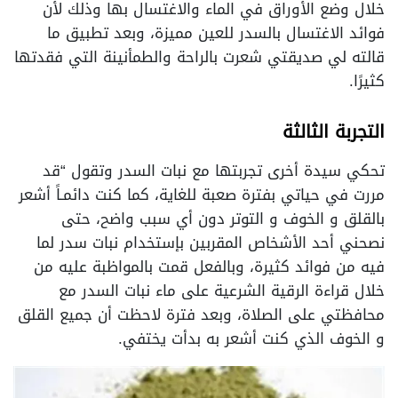
خلال وضع الأوراق في الماء والاغتسال بها وذلك لأن
فوائد الاغتسال بالسدر للعين مميزة، وبعد تطبيق ما
قالته لي صديقتي شعرت بالراحة والطمأنينة التي فقدتها
كثيرًا.
التجربة الثالثة
تحكي سيدة أخرى تجربتها مع نبات السدر وتقول “قد
مررت في حياتي بفترة صعبة للغاية، كما كنت دائمـاً أشعر
بالقلق و الخوف و التوتر دون أي سبب واضح، حتى
نصحني أحد الأشخاص المقربين بإستخدام نبات سدر لما
فيه من فوائد كثيرة، وبالفعل قمت بالمواظبة عليه من
خلال قراءة الرقية الشرعية على ماء نبات السدر مع
محافظتي على الصلاة، وبعد فترة لاحظت أن جميع القلق
و الخوف الذي كنت أشعر به بدأت يختفي.