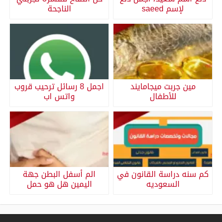
لإسم saeed
الناجحة
مين جربت ميجامايند
اجمل 8 رسائل ترحيب قروب
للأطفال
واتس اب
كم سنه دراسة القانون في
الم أسفل البطن جهة
السعوديه
اليمين هل هو حمل