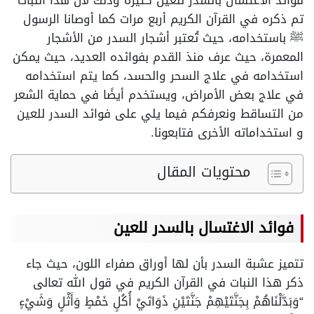
فوائد الاغتسال بالسدر للعين كثيرة وذلك لأن هذا النبات
تم ذكره في القرآن الكريم أربع مرات كما أوصانا الرسول
ﷺ باستخدامه، حيث تُعتبر أشجار السدر من الأشجار
المعمرة، حيث عرف منذ القدم بفوائده العديد، حيث يمكن
استخدامه في علاج السحر والحسد، كما يتم استخدامه
في علاج بعض الأمراض، ويستخدم أيضًا في حماية الشعر
من التساقط ونعرفكم فيما يلي على فوائد السدر للعين
و استخداماته الأخرى فتابعونا.
محتويات المقال
فوائد الاغتسال بالسدر للعين
تتميز عشبة السدر بأن لها أوراق صفراء اللون، حيث جاء
ذكر هذا النبات في القرآن الكريم في قول الله تعالى
“وَبَدَّلْنَاهُمْ بِجَنَّتَيْهِمْ جَنَّتَيْنِ ذَوَاتَيْ أُكُلٍ خَمْطٍ وَأَثْلٍ وَشَيْءٍ