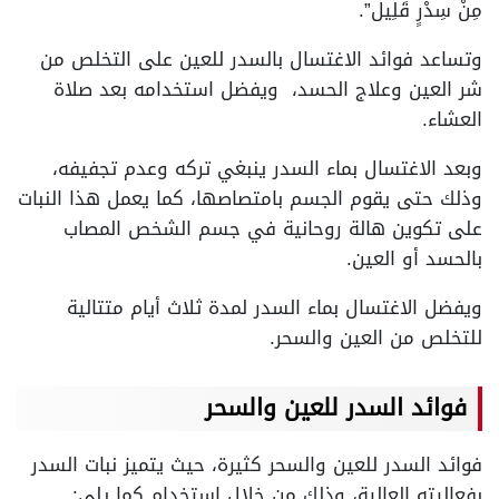
مِنْ سِدْرٍ قَلِيل”.
وتساعد فوائد الاغتسال بالسدر للعين على التخلص من
شر العين وعلاج الحسد، ويفضل استخدامه بعد صلاة
العشاء.
وبعد الاغتسال بماء السدر ينبغي تركه وعدم تجفيفه،
وذلك حتى يقوم الجسم بامتصاصها، كما يعمل هذا النبات
على تكوين هالة روحانية في جسم الشخص المصاب
بالحسد أو العين.
ويفضل الاغتسال بماء السدر لمدة ثلاث أيام متتالية
للتخلص من العين والسحر.
فوائد السدر للعين والسحر
فوائد السدر للعين والسحر كثيرة، حيث يتميز نبات السدر
بفعاليته العالية، وذلك من خلال استخدام كما يلي: