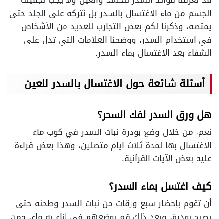
قد تعرفنا فوائد السدر للحسد والعين ولا يجب تجفيف
الجسم من ماء الاغتسال بالسدر بل نتركه على الجلد حتى
يمتصه، وذكرنا لكم بعض التجارب للعديد من الأشخاص
في استخدام السدر، ووضحنا العلامات التي تدل على
الشفاء بعد الاغتسال بماء السدر.
أسئلة شائعة حول الاغتسال بالسدر للعين
هل ورق السدر لفك السحر؟
نعم، من خلال وضع بودرة نبات السدر في كوب ماء
الاغتسال بها لمدة ثلاث ايام متصلين، وهذا بعض قراءة
عليه بعض الآيات القرآنية.
كيف اغتسل بماء السدر؟
أن تقوم بإحضار سبع ورقات من نبات السدر وطحنه حتى
يصبح بودرة، وبعد ذلك قم بوضعهم في إناء به ماء، ومن