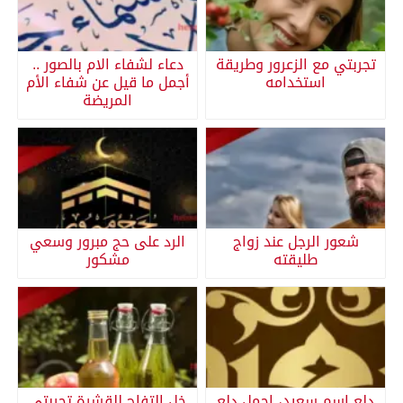
تجربتي مع الزعرور وطريقة
دعاء لشفاء الام بالصور ..
استخدامه
أجمل ما قيل عن شفاء الأم
المريضة
شعور الرجل عند زواج
الرد على حج مبرور وسعي
طليقته
مشكور
دلع اسم سعيد، اجمل دلع
خل التفاح للقشرة تجربتي