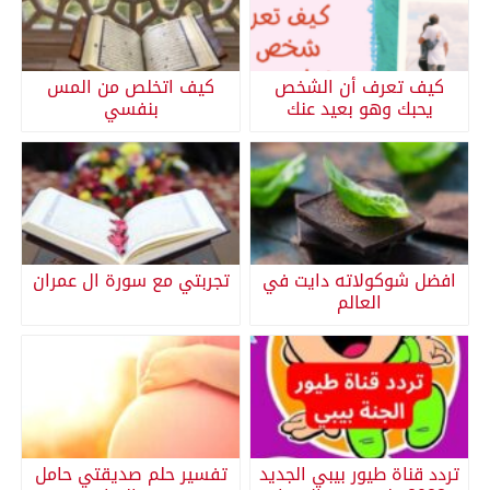
كيف تعرف أن الشخص
كيف اتخلص من المس
يحبك وهو بعيد عنك
بنفسي
افضل شوكولاته دايت في
تجربتي مع سورة ال عمران
العالم
تردد قناة طيور بيبي الجديد
تفسير حلم صديقتي حامل