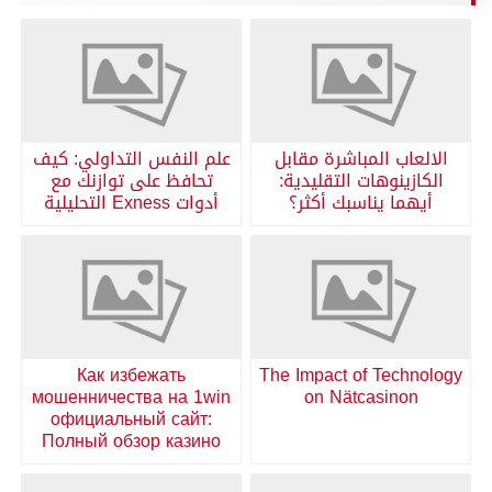
الالعاب المباشرة مقابل
علم النفس التداولي: كيف
الكازينوهات التقليدية:
تحافظ على توازنك مع
أيهما يناسبك أكثر؟
أدوات Exness التحليلية
Как избежать
The Impact of Technology
мошенничества на 1win
on Nätcasinon
официальный сайт:
Полный обзор казино