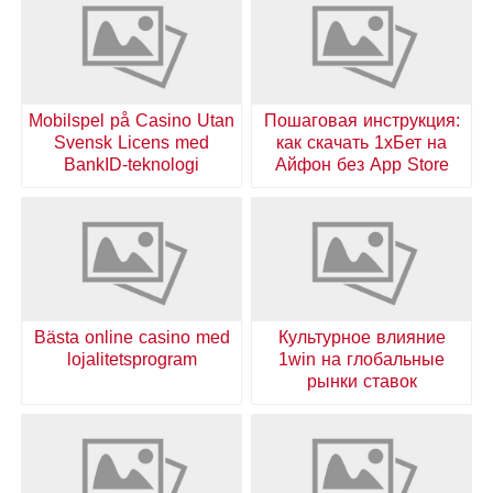
Mobilspel på Casino Utan
Пошаговая инструкция:
Svensk Licens med
как скачать 1хБет на
BankID-teknologi
Айфон без App Store
Bästa online casino med
Культурное влияние
lojalitetsprogram
1win на глобальные
рынки ставок