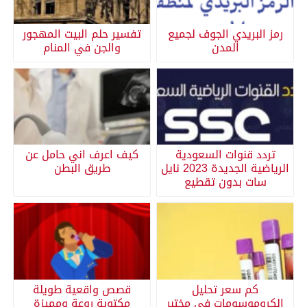
رمز البريدي الجوف لجميع
تفسير حلم البيت المهجور
المدن
والجن في المنام
تردد قنوات السعودية
كيف اعرف اني حامل عن
الرياضية الجديدة 2023 نايل
طريق البطن
سات بدون تقطيع
كم سعر تحليل
قصص واقعية طويلة
الكروموسومات في مختبر
مكتوبة روعة ومميزة