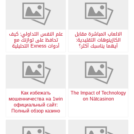
الالعاب المباشرة مقابل
علم النفس التداولي: كيف
الكازينوهات التقليدية:
تحافظ على توازنك مع
أيهما يناسبك أكثر؟
أدوات Exness التحليلية
Как избежать
The Impact of Technology
мошенничества на 1win
on Nätcasinon
официальный сайт:
Полный обзор казино