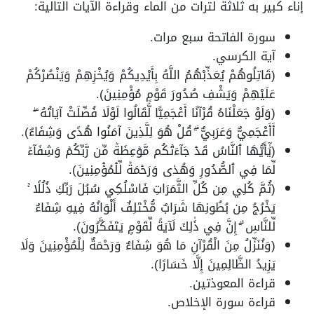
إناء كبير به ثلاثة لترات من الماء وقراءة الآيات التالية:
سورة الفاتحة سبع مرات.
آية الكرسي.
(قَاتِلُوهُمْ يُعَذِّبْهُمُ اللَّهُ بِأَيْدِيكُمْ وَيُخْزِهِمْ وَيَنْصُرْكُمْ
عَلَيْهِمْ وَيَشْفِ صُدُورَ قَوْمٍ مُؤْمِنِينَ).
(وَلَوْ جَعَلْنَاهُ قُرْآنًا أَعْجَمِيًّا لَّقَالُوا لَوْلَا فُصِّلَتْ آيَاتُهُ ۖ
أَأَعْجَمِيٌّ وَعَرَبِيٌّ ۗ قُلْ هُوَ لِلَّذِينَ آمَنُوا هُدًى وَشِفَاءٌ).
(يَٰٓأَيُّهَا ٱلنَّاسُ قَدۡ جَآءَتۡكُم مَّوۡعِظَةٞ مِّن رَّبِّكُمۡ وَشِفَآءٞ
لِّمَا فِي ٱلصُّدُورِ وَهُدٗى وَرَحۡمَةٞ لِّلۡمُؤۡمِنِينَ).
(ثُمَّ كُلِي مِن كُلِّ الثَّمَرَاتِ فَاسْلُكِي سُبُلَ رَبِّكِ ذُلُلًا ۚ
يَخْرُجُ مِن بُطُونِهَا شَرَابٌ مُّخْتَلِفٌ أَلْوَانُهُ فِيهِ شِفَاءٌ
لِّلنَّاسِ ۗ إِنَّ فِي ذَٰلِكَ لَآيَةً لِّقَوْمٍ يَتَفَكَّرُونَ).
(وَنُنَزِّلُ مِنَ الْقُرْآنِ مَا هُوَ شِفَاءٌ وَرَحْمَةٌ لِلْمُؤْمِنِينَ وَلَا
يَزِيدُ الظَّالِمِينَ إِلَّا خَسَارًا).
قراءة المعوذتين.
قراءة سورة الإخلاص.