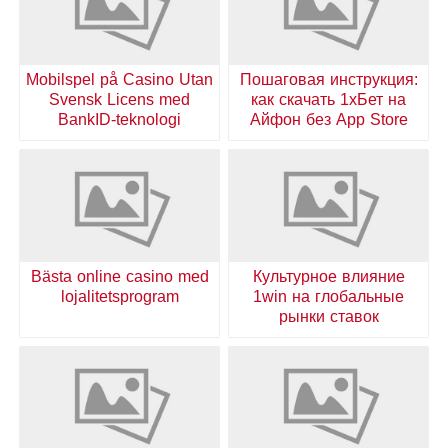
Mobilspel på Casino Utan
Пошаговая инструкция:
Svensk Licens med
как скачать 1хБет на
BankID-teknologi
Айфон без App Store
Bästa online casino med
Культурное влияние
lojalitetsprogram
1win на глобальные
рынки ставок