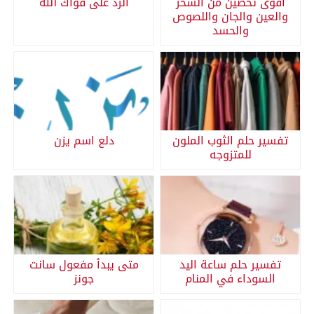
اقوى تحصين من السحر
الرد على قواك الله
والعين والجان واللصوص
والحسد
تفسير حلم الثوب الملون
دلع اسم يزن
للمتزوجه
تفسير حلم ساعة اليد
متى يبدأ مفعول سانت
السوداء في المنام
جونز