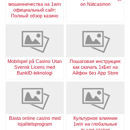
мошенничества на 1win
on Nätcasinon
официальный сайт:
Полный обзор казино
Mobilspel på Casino Utan
Пошаговая инструкция:
Svensk Licens med
как скачать 1хБет на
BankID-teknologi
Айфон без App Store
Bästa online casino med
Культурное влияние
lojalitetsprogram
1win на глобальные
рынки ставок