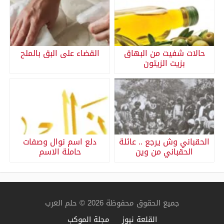
حالات شفيت من البهاق
القضاء على البق بالملح
بزيت الزيتون
الحقباني وش يرجع .. عائلة
دلع اسم نوال وصفات
الحقباني من وين
حاملة الاسم
جميع الحقوق محفوظة 2026 © حلم العرب
القلعة نيوز
مجلة الموكب