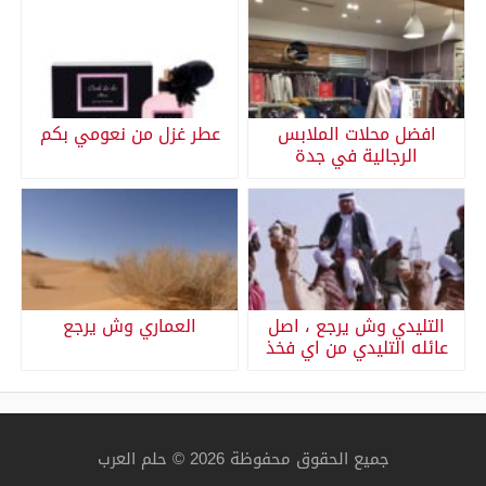
افضل محلات الملابس
عطر غزل من نعومي بكم
الرجالية في جدة
التليدي وش يرجع ، اصل
العماري وش يرجع
عائله التليدي من اي فخذ
جميع الحقوق محفوظة 2026 © حلم العرب