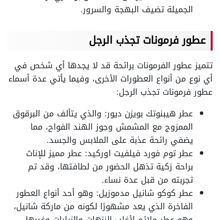
الجميلة تضيف البهجة والسرور.
عطور فرمونات تجذب الرجل
تتميز عطور الفرمونات برائحة قد لا يجدها أي شخص في
أي نوع من أنواع العطورات الأخرى، وفيما يأتي عدة أسماء
عطور فرمونات تجذب الرجل:
عطر هيبنوتك بويزن ديور: والذي يتألف من البرقوق
الممزوج مع المشمش وجوز الهند الفواح، مما
يضفي رائحة عذبة على الملابس والجسد.
عطر توم فورد فيلفيت اوركيد: عطر مميز للإناث
براحة زكية تذهل الحضور من لطافتها، وقد تم
تجربته من قبل عدة نساء.
عطر كوكو شانيل مدموزيل: وهو أحد أنواع العطور
الفاخرة الذي يعد مشهورًا لكونه من ماركة شانيل،
وهو عطر ملائم لأغلب النزهات والزيارات وغيرها.