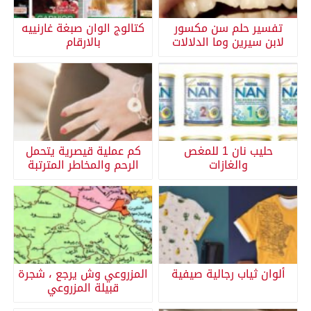
تفسير حلم سن مكسور
كتالوج الوان صبغة غارنييه
لابن سيرين وما الدلالات
بالارقام
حليب نان 1 للمغص
كم عملية قيصرية يتحمل
والغازات
الرحم والمخاطر المترتبة
ألوان ثياب رجالية صيفية
المزروعي وش يرجع ، شجرة
قبيلة المزروعي