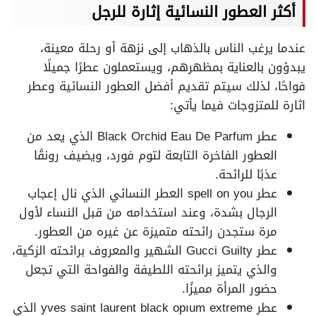
أكثر العطور النسائية إثارة للرجل
عندما يرغب الناس بالذهاب إلى نزهة أو رحلة معينة،
يبدؤون بالعناية بمظهرهم، ويستعملون عطرًا جميلًا
فواحًا، لذلك سيتم تقديم أفضل العطور النسائية وعطر
اثارة للمتزوجات فيما يأتي:
عطر Black Orchid Eau De Parfum الذي يعد من
العطور الفاخرة التابعة لتوم فورد، ويضيف رونقًا
عذبًا للرائحة.
عطر spell on you العطر النسائي الذي نال إعجاب
الرجال بشدة، وعند استخدامه من قبل النساء لأول
مرة ستجدن رائحته متميزة عن غيره من العطور.
عطر Gucci Guilty الشهير والمعروف برائحته الزكية،
والذي يتميز برائحته اللطيفة والفواحة التي تجعل
حضور المرأة مميزًا.
عطر yves saint laurent black opıum extreme الذي