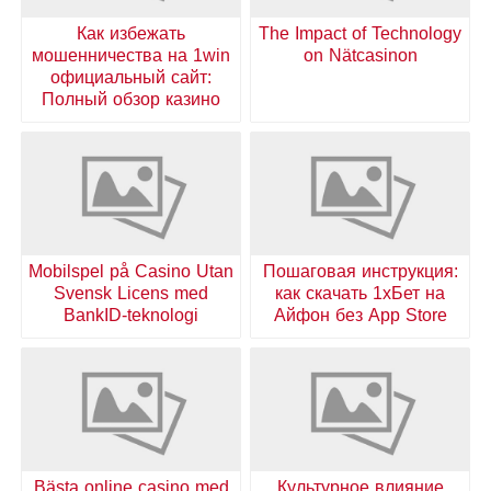
Как избежать
The Impact of Technology
мошенничества на 1win
on Nätcasinon
официальный сайт:
Полный обзор казино
Mobilspel på Casino Utan
Пошаговая инструкция:
Svensk Licens med
как скачать 1хБет на
BankID-teknologi
Айфон без App Store
Bästa online casino med
Культурное влияние