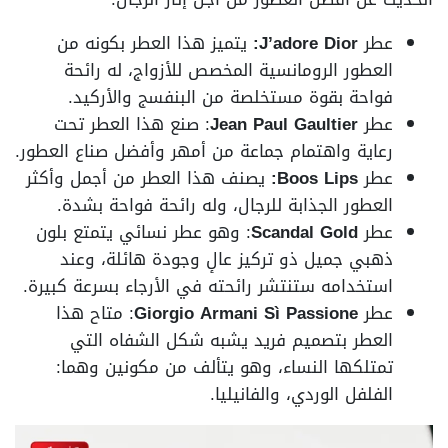
عطر
J’adore Dior:
يتميز هذا العطر بكونه من
العطور الرومانسية المخصص للأزواج، له رائحة
فواحة بقوة مستخلصة من البنفسج والأركيد.
عطر
Jean Paul Gaultier
: صنع هذا العطر تحت
رعاية واهتمام جماعة من أمهر وأفضل صناع العطور.
عطر
Boos Lips:
يصنف هذا العطر من أجمل وأكثر
العطور الجذابة للرجال، وله رائحة فواحة بشدة.
عطر
Scandal Gold
: وهو عطر نسائي يتمتع بلون
ذهبي جميل ذو تركيز عالٕ وجودة هائلة، وعند
استخدامه ستنتشر رائحته في الأرجاء بسرعة كبيرة.
عطر
Giorgio Armani Sì Passione
: متاح هذا
العطر بتصميم فريد يشبه شكل الشفاه التي
تمتلكها النساء، وهو يتألف من مكونين وهما:
الفلفل الوردي، والفانيليا.