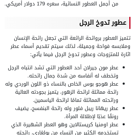
من أجمل العطور النسائية، سعره 179 دولار أمريكي.
عطور تدوخ الرجل
تتميز العطور بروائحة الرائعة التي تجعل رائحة الإنسان
وملابسه فواحة وجميلة، لذلك سيتم تقديم أسماء عطر
اثارة للمتزوجات وعطور تدوخ الرجل فيما يأتي:
عطر مون جيرلان أحد العطور التي تشد انتباه الرجل
وتخطف له أنفاسه من شدة جمال رائحته.
عطر هوجو بوس الخاص بالنساء ذو اللون الوردي وله
رائحة مماثلة لرائحة الزهور، يتميز بجودته العالية
ورائحته المماثلة تمامًا لرائحة الياسمين.
عطر ريهانا ريبل فلور وله رائحة البنفسج، يضيف
رونقًا عذبًا لإطلالة المرأة.
عطر اومنيا كريستالاين وهو العطر الشهيرة الذي
تستخدمه الكثير من النساء من بولغاري، رائحته