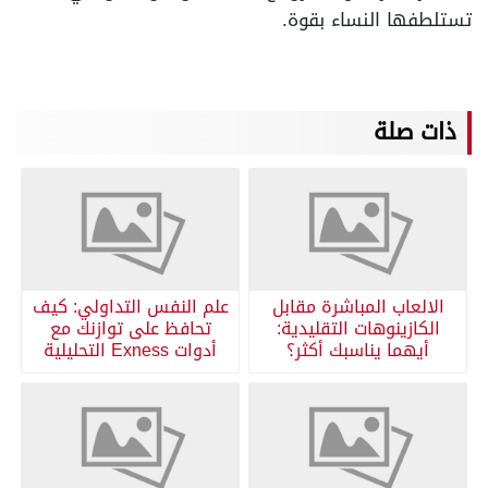
تستلطفها النساء بقوة.
ذات صلة
الالعاب المباشرة مقابل
علم النفس التداولي: كيف
الكازينوهات التقليدية:
تحافظ على توازنك مع
أيهما يناسبك أكثر؟
أدوات Exness التحليلية