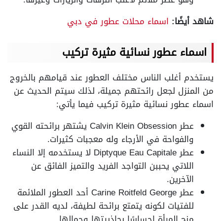
شاهد أيضًا:
اسماء محلات عطور في دبي
اسماء عطور نسائية مثيرة تركيب
يستخدم أغلب الناس مختلف العطور عند قيامهم بالخروج
من المنزل لجعل رائحتهم جميلة، لذلك سيتم الحديث عن
اسماء عطور نسائية مثيرة تركيب فيما يأتي:
عطر Calvin Klein Obsession يشتهر برائحته القوي
والفواحة في الأرجاء وله معجبات كثيرات.
عطر Diptyque Eau Capitale لا يستخدمه إلا النساء
اللاتي يحببن التواجد الفريد والتميز الفائق عن
الآخرين.
عطر Carine Roitfeld George أحد العطور الملائمة
للفتيات لكونه يتمتع برائحة لطيفة، لديه القدر على
منح المرأة إحساسًا بجاذبيتها وجمالها.