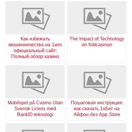
Как избежать
The Impact of Technology
мошенничества на 1win
on Nätcasinon
официальный сайт:
Полный обзор казино
Mobilspel på Casino Utan
Пошаговая инструкция:
Svensk Licens med
как скачать 1хБет на
BankID-teknologi
Айфон без App Store