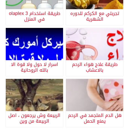
تجربتي مع الكركم للدوره
طريقة استخدام olaplex 3
الشهرية
في المنزل
طريقة علاج هواء الرحم
اسرار لا حول ولا قوة الا
بالاعشاب
بالله الروحانية
هل الدم المتجمد في الرحم
الربيعة وش يرجعون ، اصل
يمنع الحمل
الربيعة من وين