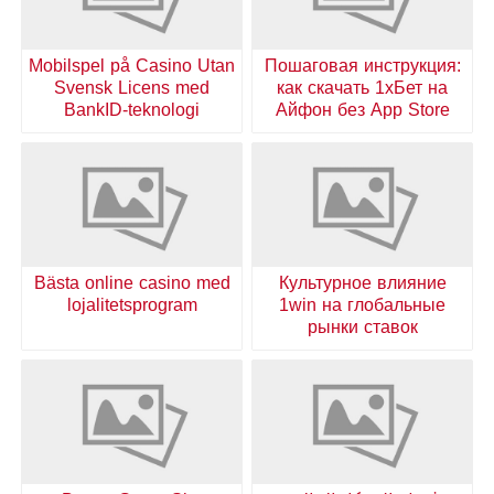
Mobilspel på Casino Utan
Пошаговая инструкция:
Svensk Licens med
как скачать 1хБет на
BankID-teknologi
Айфон без App Store
Bästa online casino med
Культурное влияние
lojalitetsprogram
1win на глобальные
рынки ставок