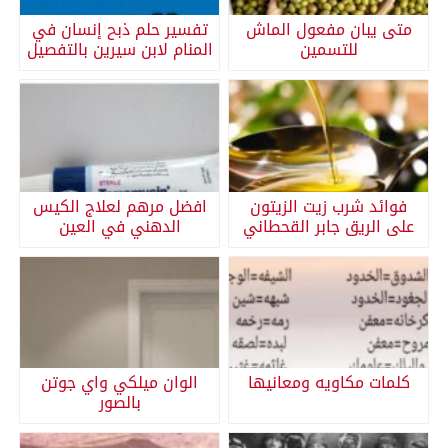
متى يبان مفعول الماش
تفسير حلم ذبح إنسان في
للتسمين
المنام لابن سيرين بالتفصيل
فوائد شرب زيت الزيتون
افضل مرهم لعلاج الكيس
على الريق جابر القحطاني
الدهني في العين
كلمات مكاويه ومعانيها
الوان ميلكي واي جوتن
بالصور