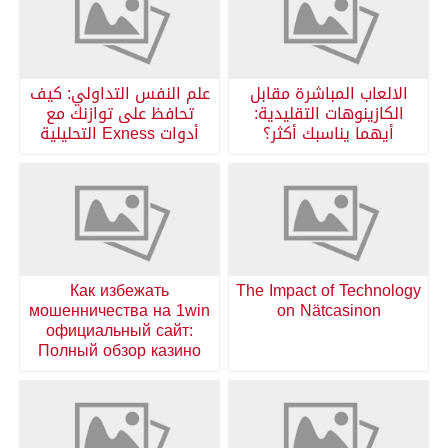
الالعاب المباشرة مقابل
علم النفس التداولي: كيف
الكازينوهات التقليدية:
تحافظ على توازنك مع
أيهما يناسبك أكثر؟
أدوات Exness التحليلية
Как избежать
The Impact of Technology
мошенничества на 1win
on Nätcasinon
официальный сайт:
Полный обзор казино