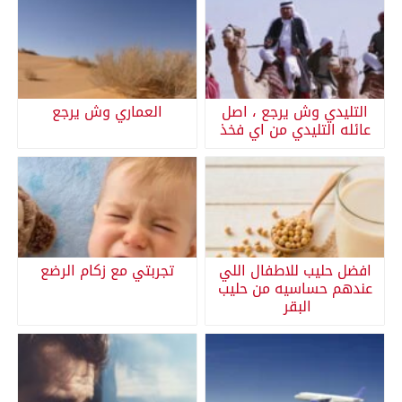
التليدي وش يرجع ، اصل
العماري وش يرجع
عائله التليدي من اي فخذ
افضل حليب للاطفال اللي
تجربتي مع زكام الرضع
عندهم حساسيه من حليب
البقر