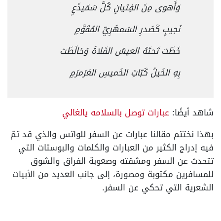
وَأَهوى مِنَ الفِتيانِ كُلَّ سَمَيذَعٍ
نَجيبٍ كَصَدرِ السَمهَرِيِّ المُقَوَّمِ
خَطَت تَحتَهُ العيسُ الفَلاةَ وَخالَطَت
بِهِ الخَيلُ كَبّاتِ الخَميسِ العَرَمرَمِ
شاهد أيضًا:
عبارات توصل بالسلامه يالغالي
بهذا نختتم مقالنا عبارات عن السفر للواتس والذي قد تمّ
فيه إدراج الكثير من العبارات والكلمات والبوستات التي
تتحدث عن السفر ومشقته وصعوبة الفراق والشوق
للمسافرين مكتوبة ومصورة، إلى جانب العديد من الأبيات
الشعرية التي تحكي عن السفر.