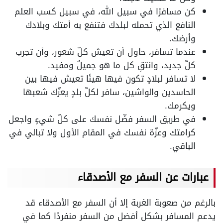
كن مسافرًا في سبيل الله، في سبيل كسب العلم
النافع الذي تحمله لبلدك فتنفع به أمتك وبلادك
وأرضك.
عندما تسافر، حاول أن تعيش كلّ شعور، وأن تجرب
كلّ جديد، وانتقِ كل ما هو جميلٌ ومفيد.
لا تسافر لبلادٍ تكون فيها هينًا تعيش فيها بين
الحاسدين والواشين، سافر لكلّ بلدٍ يعزّك شعبها
ويكرمك.
في طريق السفر فضّل نفسك على كلّ شيءٍ واجعل
كرامتك وعزّة نفسك في المقام الأول ولا تبالي في
الباقي.
عبارات عن السفر مع الأصدقاء
بالرغم من صعوبة الغربة إلا أن السفر مع الأصدقاء قد
يدعم المسافر بشكل أفضل من السفر منفردًا كما في