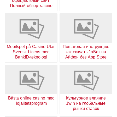
официальный сайт:
Полный обзор казино
Mobilspel på Casino Utan
Пошаговая инструкция:
Svensk Licens med
как скачать 1хБет на
BankID-teknologi
Айфон без App Store
Bästa online casino med
Культурное влияние
lojalitetsprogram
1win на глобальные
рынки ставок