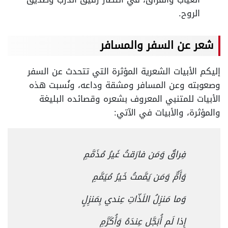
الروح.
شعر عن السفر والمسافر
إليكم الأبيات الشعرية المؤثرة التي تتحدث عن السفر
وصعوبته وعن المسافر ومشقة وداعه، ونُسبت هذه
الأبيات للمتنبي المعروف بشعره وقصائده البليغة
والمؤثرة، والأبيات في الآتي:
فِراقٌ وَمَن فارَقتُ غَيرُ مُذَمَّمِ
وَأَمٌّ وَمَن يَمَّمتُ خَيرُ مُيَمَّمِ
وَما مَنزِلُ اللَذّاتِ عِندي بِمَنزِلٍ
إِذا لَم أُبَجَّل عِندَهُ وَأُكَرَّمِ