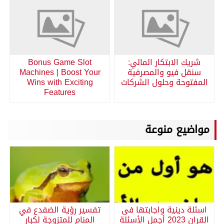
شريك الابتكار المالي:
Bonus Game Slot
سنقل فيو والمصرفية
Machines | Boost Your
المفتوحة وحلول الشركات
Wins with Exciting
Features
مواضيع منوعة
اسئلة دينية واجابتها فى
تفسير رؤية الضفدع في
القران 2023 أجمل الأسئلة
المنام للمتزوجة لكبار