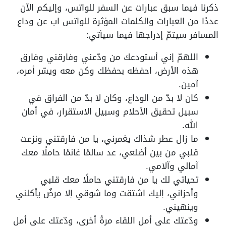
ذكرنا فيما سبق عبارات عن السفر للواتس، وإليكم الآن
عددًا من العبارات والكلمات المؤثرة للواتس اب عن وداع
المسافر سيتمّ إدراجها فيما سيأتي:
اللهمّ إني أستودعك من ودّعني وفارقني وفارق
هذه الأرض، احفظه بحفظك وكن معه ويسّر أمره،
آمين.
كان لا بدّ من الوداع، وكان لا بدّ من الفراق في
سبيل تحقيق الأحلام وسبيل الاستقرار، في أمان
الله.
ما زال عطر شذاك يغمرني، يا من فارقتني ونزعت
قلبي من بين أضلعي، عد سالمًا غانمًا حاملًا معك
آمالي وآلامي.
تحياتي لك يا من فارقتني حاملًا معك قلبي
وأحزاني، إليك اشتقت وما شوقي إلا مرضٌ يأكلني
وينهيني.
ودّعتك على أمل اللقاء مرةً أخرى، ودّعتك على أمل