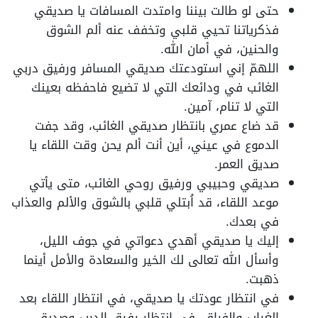
حتى لو طالت بيننا وامتدت المسافات يا صديقي
فذكرياتنا تحيي قلبي وتخفف عنه ألم الشوق
والحنين، في أمان الله.
اللهمّ إني استودعتك صديقي المسافر ورفيق دربي
الغائب في ودائعك التي لا تضيع فاحفظه بعينك
التي لا تنام، آمين.
قد ضاع عمري بانتظار صديقي الغائب، وقد جفت
الدموع في عيني، أين أنت ألم يحن وقت اللقاء يا
صديق العمر.
صديقي وحبيبي ورفيق روحي الغائب، متى يأتي
موعد اللقاء، قد اُبتلي قلبي بالشوق والألم والعذاب
في بعدك.
إليك يا صديقي أهدي دعواتي في جوف الليل،
وأسأل الله تعالى لك الخير والسعادة والأمل أينما
ذهبت.
في انتظار عودتك يا صديقي، في انتظار اللقاء بعد
الغياب والفراق، في انتظار رفيق الدرب وصديق