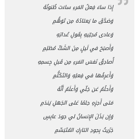
إِذا ساءَ فِعلُ المَرءِ ساءَت ظُنونُهُ
وَصَدَّقَ ما يَعتادُهُ مِن تَوَهُّمِ
وَعادى مُحِبّيهِ بِقَولِ عُداتِهِ
وَأَصبَحَ في لَيلٍ مِنَ الشَكِّ مُظلِمِ
أُصادِقُ نَفسَ المَرءِ مِن قَبلِ جِسمِهِ
وَأَعرِفُها في فِعلِهِ وَالتَكَلُّمِ
وَأَحلُمُ عَن خِلّي وَأَعلَمُ أَنَّهُ
مَتى أَجزِهِ حِلمًا عَلى الجَهلِ يَندَمِ
وَإِن بَذَلَ الإِنسانُ لي جودَ عابِسٍ
جَزَيتُ بِجودِ التارِكِ المُتَبَسِّمِ