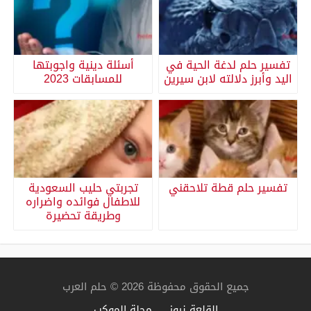
تفسير حلم لدغة الحية في
أسئلة دينية واجوبتها
اليد وأبرز دلالته لابن سيرين
للمسابقات 2023
تفسير حلم قطة تلاحقني
تجربتي حليب السعودية
للاطفال فوائده واضراره
وطريقة تحضيرة
جميع الحقوق محفوظة 2026 © حلم العرب
القلعة نيوز
مجلة الموكب