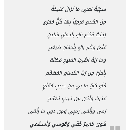
سَجِيَّةُ نَفسٍ ما تَزالُ مُليحَةً
مِنَ الضَيمِ مَرمِيّاً بِها كُلُّ مَخرَمِ
رَحَلتُ فَكَم باكٍ بِأَجفانِ شادِنٍ
عَلَيَّ وَكَم باكٍ بِأَجفانِ ضَيغَمِ
وَما رَبَّةُ القُرطِ المَليحِ مَكانُهُ
بِأَجزَعَ مِن رَبِّ الحُسامِ المُصَمِّم
فَلَو كانَ ما بي مِن حَبيبٍ مُقَنَّعٍ
عَذَرتُ وَلَكِن مِن حَبيبٍ مُعَمَّمِ
رَمى وَاِتَّقى رَميِي وَمِن دونِ ما اِتَّقى
هَوىً كاسِرٌ كَفّي وَقَوسي وَأَسهُمي