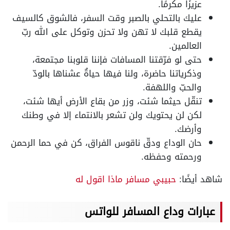
عزيزًا مكرمًا.
عليك بالتحلي بالصبر وقت السفر، فالشوق كالسيف
يقطع قلبك لا تهن ولا تحزن وتوكل على الله ربّ
العالمين.
حتى لو فرّقتنا المسافات فإننا قلوبنا مجتمعة،
وذكرياتنا حاضرة، ولنا فيها حياةٌ عشناها بالودّ
والحبّ واللهفة.
تنقّل حيثما شئت، وزر من بقاع الأرض أيها شئت،
لكن لن يحتويك ولن تشعر بالانتماء إلا في وطنك
وأرضك.
حان الوداع ودقّ ناقوس الفراق، كن في حما الرحمن
ورحمته وحفظه.
شاهد أيضًا:
حبيبي مسافر ماذا اقول له
عبارات وداع المسافر للواتس