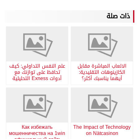
ذات صلة
الالعاب المباشرة مقابل
علم النفس التداولي: كيف
الكازينوهات التقليدية:
تحافظ على توازنك مع
أيهما يناسبك أكثر؟
أدوات Exness التحليلية
Как избежать
The Impact of Technology
мошенничества на 1win
on Nätcasinon