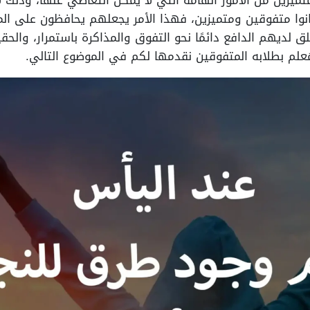
تميزين من الأمور الهامة التي لا يمكن التغاضي عنها، وذلك ل
انوا متفوقين ومتميزين، فهذا الأمر يجعلهم يحافظون على ا
لق لديهم الدافع دائمًا نحو التفوق والمذاكرة باستمرار، والحق
مُعلم بطلابه المتفوقين نقدمها لكم في الموضوع التالي.