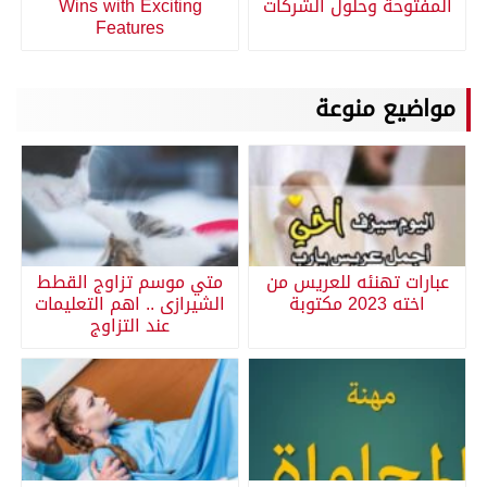
المفتوحة وحلول الشركات
Wins with Exciting
Features
مواضيع منوعة
عبارات تهنئه للعريس من
متي موسم تزاوج القطط
اخته 2023 مكتوبة
الشيرازى .. اهم التعليمات
عند التزاوج