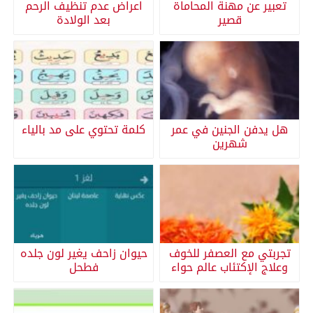
تعبير عن مهنة المحاماة
اعراض عدم تنظيف الرحم
قصير
بعد الولادة
هل يدفن الجنين في عمر
كلمة تحتوي على مد بالياء
شهرين
تجربتي مع العصفر للخوف
حيوان زاحف يغير لون جلده
وعلاج الإكتئاب عالم حواء
فطحل