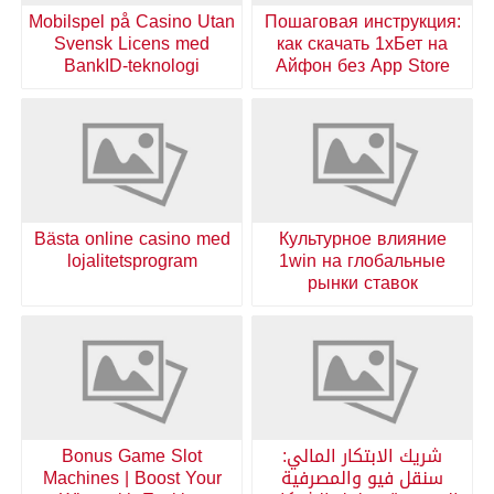
Mobilspel på Casino Utan
Пошаговая инструкция:
Svensk Licens med
как скачать 1хБет на
BankID-teknologi
Айфон без App Store
Bästa online casino med
Культурное влияние
lojalitetsprogram
1win на глобальные
рынки ставок
شريك الابتكار المالي:
Bonus Game Slot
سنقل فيو والمصرفية
Machines | Boost Your