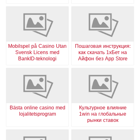
Mobilspel på Casino Utan
Пошаговая инструкция:
Svensk Licens med
как скачать 1хБет на
BankID-teknologi
Айфон без App Store
Bästa online casino med
Культурное влияние
lojalitetsprogram
1win на глобальные
рынки ставок