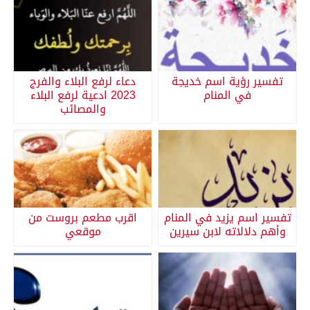
تفسير رؤية اسم خديجة
دعاء لرفع البلاء والفرج
في المنام
2023 ادعية لرفع البلاء
والمصائب
تفسير اسم يزيد في المنام
اقرب مطعم بروست من
وأهم دلالاته لابن سيرين
موقعي