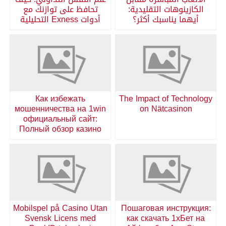
الكازينوهات التقليدية:
تحافظ على توازنك مع
أيهما يناسبك أكثر؟
أدوات Exness التحليلية
Как избежать
The Impact of Technology
мошенничества на 1win
on Nätcasinon
официальный сайт:
Полный обзор казино
Mobilspel på Casino Utan
Пошаговая инструкция:
Svensk Licens med
как скачать 1хБет на