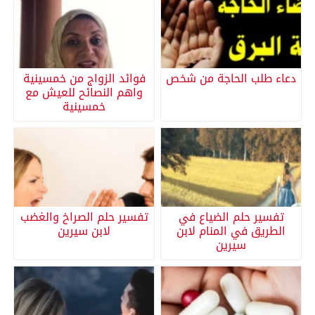
دعاء طلب الحاجة من شخص
فوائد الزواج من خمسينية
واهم النصائح للعيش مع
خمسينية
تفسير حلم الضياع في
تفسير حلم الصراخ والغضب
الطريق في المنام لابن
لابن سيرين
سيرين