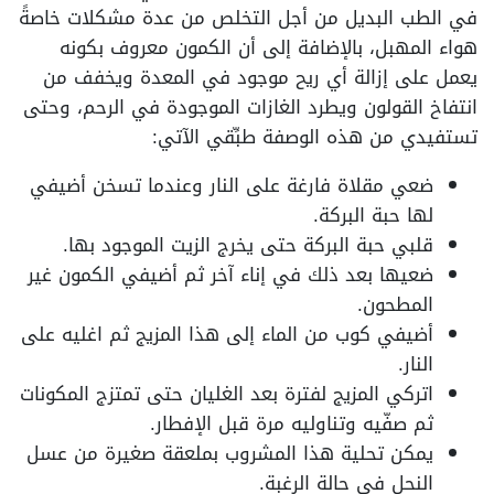
في الطب البديل من أجل التخلص من عدة مشكلات خاصةً
هواء المهبل، بالإضافة إلى أن الكمون معروف بكونه
يعمل على إزالة أي ريح موجود في المعدة ويخفف من
انتفاخ القولون ويطرد الغازات الموجودة في الرحم، وحتى
تستفيدي من هذه الوصفة طبِّقي الآتي:
ضعي مقلاة فارغة على النار وعندما تسخن أضيفي
لها حبة البركة.
قلبي حبة البركة حتى يخرج الزيت الموجود بها.
ضعيها بعد ذلك في إناء آخر ثم أضيفي الكمون غير
المطحون.
أضيفي كوب من الماء إلى هذا المزيج ثم اغليه على
النار.
اتركي المزيج لفترة بعد الغليان حتى تمتزج المكونات
ثم صفّيه وتناوليه مرة قبل الإفطار.
يمكن تحلية هذا المشروب بملعقة صغيرة من عسل
النحل في حالة الرغبة.