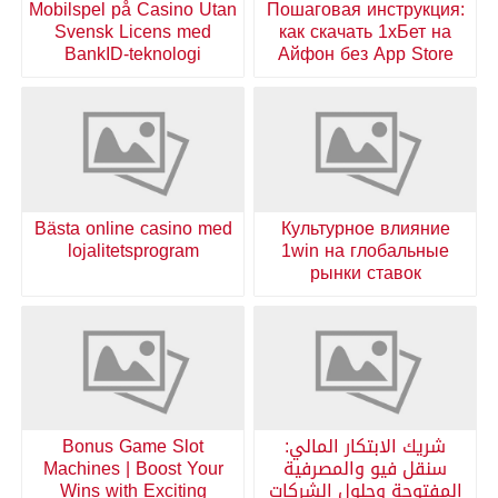
Mobilspel på Casino Utan
Пошаговая инструкция:
Svensk Licens med
как скачать 1хБет на
BankID-teknologi
Айфон без App Store
Bästa online casino med
Культурное влияние
lojalitetsprogram
1win на глобальные
рынки ставок
شريك الابتكار المالي:
Bonus Game Slot
سنقل فيو والمصرفية
Machines | Boost Your
المفتوحة وحلول الشركات
Wins with Exciting