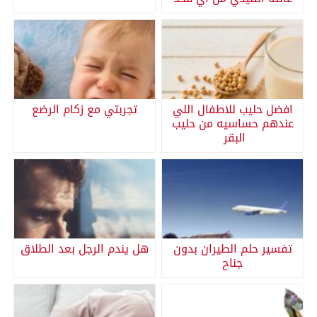
افضل حليب للاطفال اللي
تجربتي مع زكام الرضع
عندهم حساسيه من حليب
البقر
تفسير حلم الطيران بدون
هل يندم الرجل بعد الطلاق
جناح