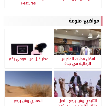
Features
مواضيع منوعة
افضل محلات الملابس
عطر غزل من نعومي بكم
الرجالية في جدة
التليدي وش يرجع ، اصل
العماري وش يرجع
عائله التليدي من اي فخذ